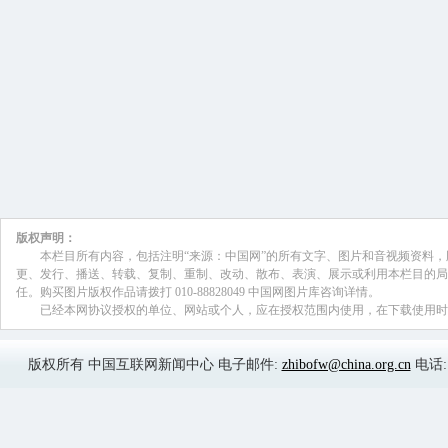
颜江瑛:
针对互联网违法售药的乱象，国家食
国家互联网信息办公室、工信部、公安部
开展了打击网上非法售药的行动。针对违
为，按照和工商总局等8个部委共同开展
告专项行动的统一部署，各地食品药品监
的监测，包括对广告的严格审查、严厉查
的行为。10月12日，国家食品药品监管
品、医疗机械、保健食品、化妆品的广告
的网站上看到，并曝光了十个特别恶劣的
颜江瑛:
针对药品生产企业违法生产和经营企
质的违法活动，以及诊所非法购销药品行
管部门重拳出击，对这些不法行为进行严