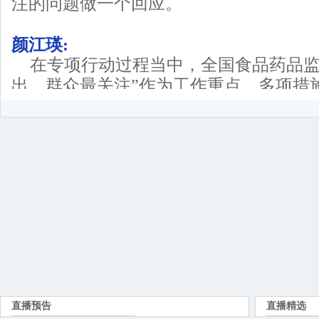
注的问题做一个回应。
颜江瑛:
在专项行动过程当中，全国食品药品监
出、群众最关注”作为工作重点，多项措
作，相关部门密切配合，完善了工作协调
与，媒体记者也参加了暗访、曝光，形成
了“两打两建”社会共筑的格局，产生了
颜江瑛:
一是针对中药违法生产、中药材市场
局组织有关媒体，对安徽亳州、河北安国
暗访、曝光。同时，国家食品药品监管总
约谈我国17个中药材专业市场所在地地
媒体上也做了专门报道。