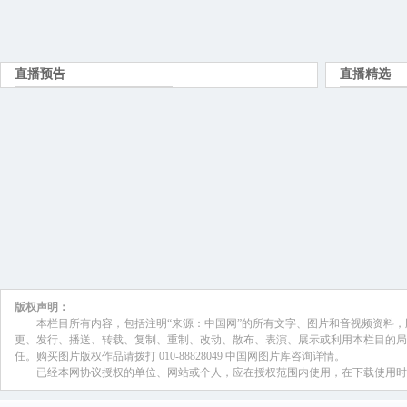
陈晓华:
2014年，农业部将坚决贯彻中央农村
办公厅关于加强农产品质量安全监管工作
展农产品质量安全监管年活动，要求各级
安全工作摆在更加突出的位置，坚持严格
生产两手抓，做到“产”出来和“管”出来
准、最严格的监管、最严厉的处罚、最严
施落实，努力确保不发生重大农产品质量
民群众“舌尖上的安全”。
八项措施是依据法律法规的规定，针
点是严格农业投入品监管、严格生产管控
抽查制度、逐步建立产地证明和追溯管理
宰和奶站许可管理、大力推进农业标准化
建立严格的案件查处移送和责任追究制度
已经发布。