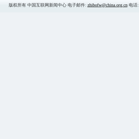
陈晓华:
从八项措施来看：
一是更加突出源头管控。进一步加强
境管理，大力推进农业标准化生产，大力
机、地理标志农产品，把控肥、控药、控
安全管控重大措施予以普及推广，鼓励各
贴和农作物病虫害统防统治力度，积极推
久农业部已批准饲料质量安全管理规范，
饲料生产经营门槛。同时今年计划新建园
模化标准养殖场和水产健康养殖场1800
示范县45个。
二是更加突出全程监管。按照农产品
进入市场和加工企业前的各个环节作出规
加快推进农产品质量追溯体系建设，加强
确保农产品从生产到消费全过程受控。近