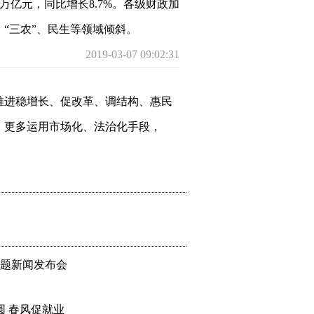
1万亿元，同比增长8.7%。各级财政加
“三农”、民生等领域倾斜。
2019-03-07 09:02:31
推进稳增长、促改革、调结构、惠民
，更多运用市场化、法治化手段，
官打下决定性基础，以优异成绩庆祝
2019-03-07 09:04:43
请全国政协各位委员提出意见。在这
主题新闻发布会
算、政府性基金预算和国有资本经营
3万亿元，增长5%，全国一般公共预
圆 春风促就业