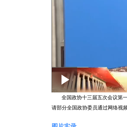
Loaded
:
Play
0:00
/
--:--
Play
0.10%
Video
全国政协十三届五次会议第一场
请部分全国政协委员通过网络视
图片实录