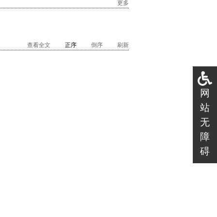
更多
查看全文
正序
倒序
刷新
网
站
无
障
碍