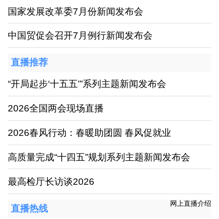
国家发展改革委7月份新闻发布会
中国贸促会召开7月例行新闻发布会
直播推荐
“开局起步‘十五五’”系列主题新闻发布会
2026全国两会现场直播
2026春风行动：春暖助团圆 春风促就业
高质量完成“十四五”规划系列主题新闻发布会
最高检厅长访谈2026
网上直播介绍
直播热线