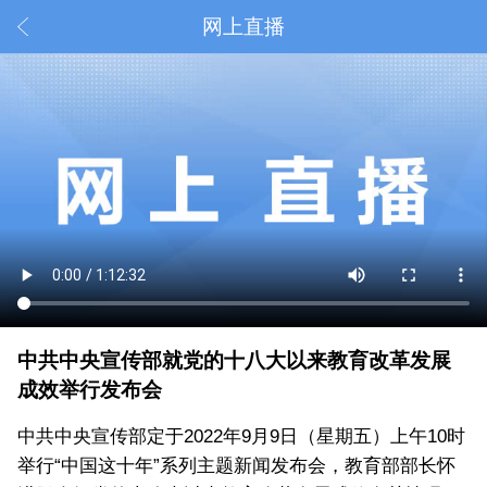
网上直播
中共中央宣传部就党的十八大以来教育改革发展
成效举行发布会
中共中央宣传部定于2022年9月9日（星期五）上午10时
举行“中国这十年”系列主题新闻发布会，教育部部长怀