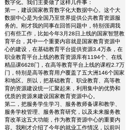
数字化。我们主要做了这样几件事：
第一，建设国家教育数字化大数据中心。这个大
数据中心是为全国乃至世界提供公共教育资源服
务的。刚才我的同事在回答问题中，特别强调我
们有些工作，比如今年3月28日上线的国家智慧教
育平台，其中一个重要内容就是国家教育资源中
心的建设，在基础教育平台提供资源3.4万条，在
职业教育平台上线的教育资源库有1194个、在线
精品课6628门，在高等教育平台上线的课程2.7万
门，特别是高等教育用户覆盖了五大洲146个国家
和地区。所以，把基础教育、职业教育、高等教
育的资源建设统一汇聚起来，利用集中的优势和
优质的资源来建设国家教育资源中心。
第二，把服务学生学习、服务教师备课和教学、
服务学校管理、服务教育研究，以及未来服务教
育改革这五大功能，作为教育资源中心的重要内
容。我刚才介绍了今年的就业工作情况，以前叫