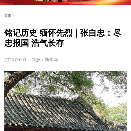
首页
>
铭记历史 缅怀先烈｜张自忠：尽
忠报国 浩气长存
2025-09-03
来源：新华网