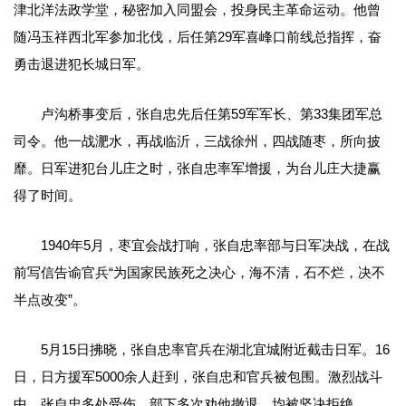
津北洋法政学堂，秘密加入同盟会，投身民主革命运动。他曾
随冯玉祥西北军参加北伐，后任第29军喜峰口前线总指挥，奋
勇击退进犯长城日军。
卢沟桥事变后，张自忠先后任第59军军长、第33集团军总
司令。他一战淝水，再战临沂，三战徐州，四战随枣，所向披
靡。日军进犯台儿庄之时，张自忠率军增援，为台儿庄大捷赢
得了时间。
1940年5月，枣宜会战打响，张自忠率部与日军决战，在战
前写信告谕官兵“为国家民族死之决心，海不清，石不烂，决不
半点改变”。
5月15日拂晓，张自忠率官兵在湖北宜城附近截击日军。16
日，日方援军5000余人赶到，张自忠和官兵被包围。激烈战斗
中，张自忠多处受伤，部下多次劝他撤退，均被坚决拒绝。