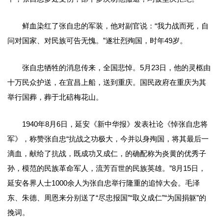
鲜血染红了张自忠的军装，他对副官说：“我力战而死，自
问对国家、对民族可告无愧。”遂壮烈殉国，时年49岁。
张自忠牺牲的消息传来，全国悲悼。5月23日，他的灵柩由
十万民众护送，在宜昌上船，送到重庆。国民政府在重庆为其
举行国葬，葬于北碚梅花山。
1940年8月6日，延安《新中华报》发表社论《悼张自忠将
军》，称赞张自忠“抗战之功极大，今并以身殉国，将其最后一
滴血，献给了抗战，既成功又成仁，的确配称为炎黄的优秀子
孙，模范的民族革命军人，流芳百世的民族英雄。”8月15日，
延安各界人士1000余人为张自忠举行隆重的追悼大会。毛泽
东、朱德、周恩来分别送了“尽忠报国”“取义成仁”“为国捐躯”的
挽词。