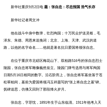
新华社重庆9月2日电
题：张自忠：尽忠报国 浩气长存
新华社记者周文冲
他在战斗中身中数弹，壮烈殉国；十万民众护送灵柩，毛
泽东、朱德、周恩来送挽词；北京、上海、天津、武汉的道
路，以他的名字命名……他就是著名抗日爱国将领张自忠。
在位于重庆市北碚区梅花山下、双柏路516号的张自忠烈士
陵园，张自忠将军雕像巍然耸立。陵园门牌号选用与将军殉国
日期5月16日相同的数字。沿石阶而上，张自忠将军墓坐落于苍
松翠柏间，墓前为爱国将领冯玉祥题写的“张上将自忠之墓”碑。
抚碑追思，仿佛又回到了那段烽火岁月。
张自忠，字荩忱，1891年生于山东临清。1911年他考入天