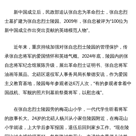
新中国成立后，民政部追认张自忠为革命烈士，张自忠烈
士墓扩建为张自忠烈士陵园。2009年，张自忠被评为“100位为
新中国成立作出突出贡献的英雄模范人物”。
近年来，重庆持续加强对张自忠烈士陵园的管理保护，传
承张自忠将军的爱国情怀和英雄气概。2024年底，陵园内的张
自忠将军纪念馆展陈升级，展出革命烈士证明书、张自忠将军
油画等展品。北碚区退役军人事务局局长黎德安说，作为爱国
主义教育基地，陵园每年参观者达6万人次，“有的参观者拿着中
国战机、军舰的照片到墓前祭奠将军，以慰忠魂”。
在张自忠烈士陵园旁的梅花山小学，一代代学生听着将军
的故事长大。24岁的北碚人杨川从小家住陵园附近，在梅花山
小学就读，上大学后参军报国，退伍后回到家乡工作。“现在陵