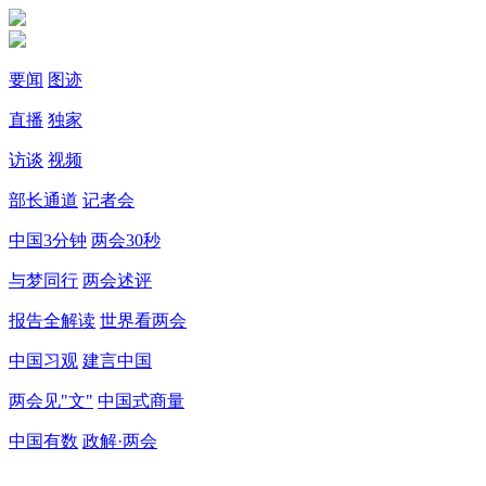
要闻
图迹
直播
独家
访谈
视频
部长通道
记者会
中国3分钟
两会30秒
与梦同行
两会述评
报告全解读
世界看两会
中国习观
建言中国
两会见"文"
中国式商量
中国有数
政解·两会