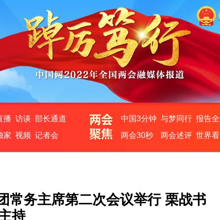
直播
访谈
部长通道
中国3分钟
与梦同行
报告全
独家
视频
记者会
两会30秒
两会述评
世界看
团常务主席第二次会议举行 栗战书
主持