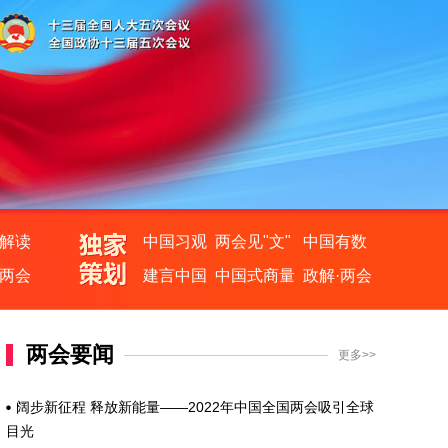
解读
中国习观
两会见"文"
中国有数
两会
建言中国
中国式商量
政解·两会
两会要闻
更多>>
阔步新征程 释放新能量——2022年中国全国两会吸引全球
目光