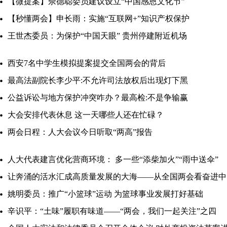
【微提案】佘德聪委员建议设立“中国感恩文化节”
【秒懂两会】申长雨：实施“互联网+”知识产权保护
王世杰委员：为保护“中国天眼” 贵州停建附近机场
西安7名中学生模拟提案提交全国两会的背后
最高法副院长李少平:不允许司法放权后出现灯下黑
公益诉讼与地方保护冲突咋办？最高检:不是争输赢
大会安排代表休息 这一天哪些人还在忙碌？
两会日程：人大会议今日听取“两高”报告
人大代表建言优化营商环境： 多一些“添柴加火”“雨中送伞”
让奔涌的活水汇成高质量发展的大海——从全国两会看奋进中
姚明委员：推广“小篮球”运动 为篮球事业发展打好基础
辛识平：“土味”履职有味道——“两会，我们一起关注”之四