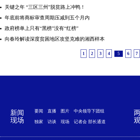
关键之年 “三区三州”脱贫路上冲鸭！
年底前将商标审查周期压减到五个月内
政府榜单上只有“黑榜”没有“红榜”
向春玲解读深度贫困地区攻坚克难的湘西样本
1
2
3
4
5
6
7
新闻
要闻
直播
图片
中央领导下团组
现场
独家
访谈
现场
记者会
部长通道