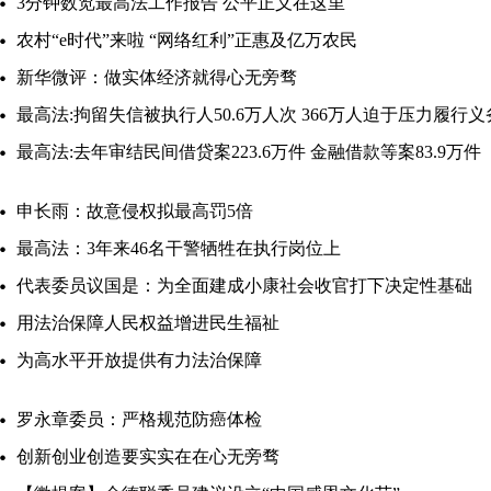
3分钟数览最高法工作报告 公平正义在这里
农村“e时代”来啦 “网络红利”正惠及亿万农民
新华微评：做实体经济就得心无旁骛
最高法:拘留失信被执行人50.6万人次 366万人迫于压力履行义
最高法:去年审结民间借贷案223.6万件 金融借款等案83.9万件
申长雨：故意侵权拟最高罚5倍
最高法：3年来46名干警牺牲在执行岗位上
代表委员议国是：为全面建成小康社会收官打下决定性基础
用法治保障人民权益增进民生福祉
为高水平开放提供有力法治保障
罗永章委员：严格规范防癌体检
创新创业创造要实实在在心无旁骛