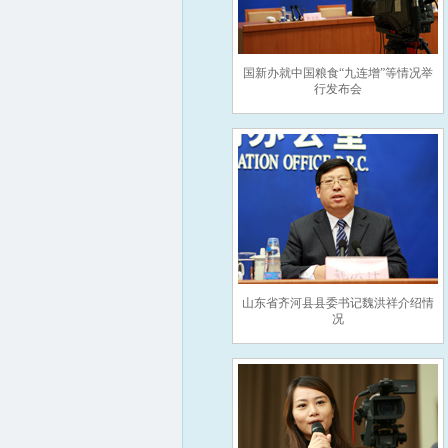
国新办就中国粮食“九连增”等情况举
行发布会
山东省齐河县县委书记魏洪祥介绍情
况