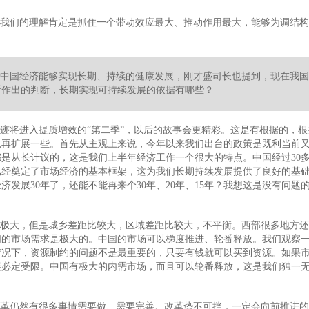
我们的理解肯定是抓住一个带动效应最大、推动作用最大，能够为调结构
中国经济能够实现长期、持续的健康发展，刚才盛司长也提到，现在我国
所作出的判断，长期实现可持续发展的依据有哪些？
迹将进入提质增效的“第二季”，以后的故事会更精彩。这是有根据的，
以再扩展一些。首先从主观上来说，今年以来我们出台的政策是既利当前
是从长计议的，这是我们上半年经济工作一个很大的特点。中国经过30
已经奠定了市场经济的基本框架，这为我们长期持续发展提供了良好的基
经济发展30年了，还能不能再来个30年、20年、15年？我想这是没有问
力极大，但是城乡差距比较大，区域差距比较大，不平衡。西部很多地方
的市场需求是极大的。中国的市场可以梯度推进、轮番释放。我们观察一
情况下，资源制约的问题不是最重要的，只要有钱就可以买到资源。如果
展必定受限。中国有极大的内需市场，而且可以轮番释放，这是我们独一
革仍然有很多事情需要做、需要完善。改革势不可挡，一定会向前推进的