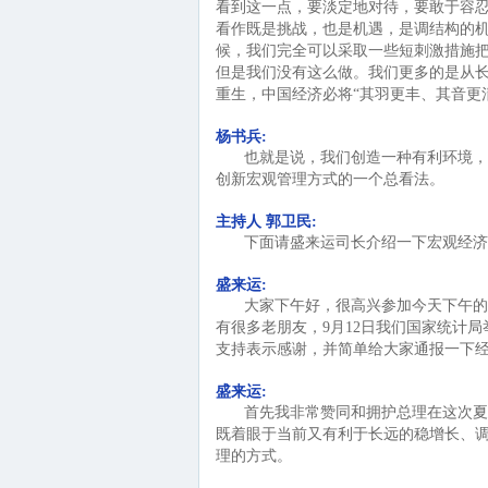
看到这一点，要淡定地对待，要敢于容
看作既是挑战，也是机遇，是调结构的
候，我们完全可以采取一些短刺激措施把
但是我们没有这么做。我们更多的是从
重生，中国经济必将“其羽更丰、其音更
杨书兵:
也就是说，我们创造一种有利环境，
创新宏观管理方式的一个总看法。
主持人 郭卫民:
下面请盛来运司长介绍一下宏观经济
盛来运:
大家下午好，很高兴参加今天下午的
有很多老朋友，9月12日我们国家统计
支持表示感谢，并简单给大家通报一下
盛来运:
首先我非常赞同和拥护总理在这次夏
既着眼于当前又有利于长远的稳增长、
理的方式。