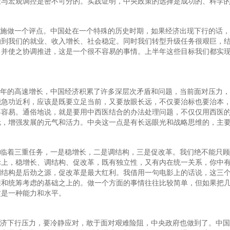
策与宏观调控是密不可分的。实践证明，中央政策的选择是成功的、科学
施做一个评点。中国处在一个特殊的历史时期，如果经济出现下行的话，
响到我们的就业、收入增长、社会稳定。同时我们转型升级任务很艰巨，
，并使之协调推进，这是一个很不容易的事情。上半年这些目标我们都实
0年的高速增长，中国经济积累了许多深层次矛盾和问题，当前面对压力
能急功近利，应该是既要立足当前，又要放眼长远，不仅要治标也要治本
不容易。通俗地说，就是要用中西医结合的办法处理问题，不仅仅用西医
元，增强发展的元气和活力。中央这一点是有长远眼光和战略思维的，主
临着三重任务，一是稳增长，二是调结构，三是促改革。我们绝不能只顾
际上，稳增长、调结构、促改革，既有独立性，又有内在统一关系，你中
结构是后劲之源，促改革是最大红利。我借用一句电影上的话说，这三个
维和统筹考虑的基础之上的。做一个方面的事情往往比较简单，但如果把
这是一种能力和水平。
济下行压力，要冷静应对，敢于面对艰难险阻，中央政府也做到了。中国