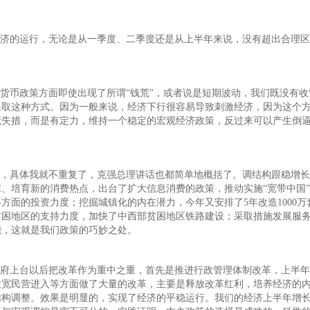
济的运行，无论是从一季度、二季度还是从上半年来说，没有超出合理区间
货币政策方面即使出现了所谓“钱荒”，或者说是短期波动，我们既没有
采取这种方式。因为一般来说，经济下行很容易导致刺激经济，因为这个
慌失措，而是有定力，维持一个稳定的宏观经济政策，反过来可以产生倒
，具体我就不重复了，克强总理讲话也都简单地概括了。调结构跟稳增长
、培育新的消费热点，出台了扩大信息消费的政策，推动实施“宽带中国
方面的投资力度；挖掘城镇化的内在潜力，今年又安排了5年改造1000
困地区的支持力度，加快了中西部贫困地区铁路建设；采取措施发展服务
能，这就是我们政策的巧妙之处。
府上台以后把改革作为重中之重，首先是推进行政管理体制改革，上半年取
放宽民营进入等方面做了大量的改革，主要是释放改革红利，培养经济的
构调整。效果是明显的，实现了经济的平稳运行。我们的经济上半年增长是