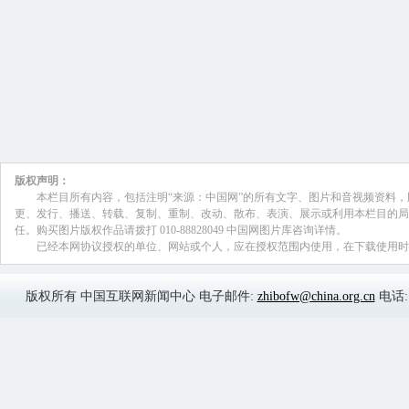
源配置中起决定性作用和更好发挥政府的
为指导经济的宏观调控部门，如何进一步
生产力布局、战略性资源开发和重大公共
放权的程序是怎么样的？
连维良:
这次全会的《决定》明确，要使市场
作用和更好地发挥政府作用。这是中国特
突破，也是全会的一大亮点，是对政府和
按照这个要求，政府部门都应当进一步转
务院承担宏观调控和推进经济体制改革的
变职能，尤其是要下放权力。我们下放权
些投资项目审批的权限，还有缩小政府定
场定价的作用。
连维良: