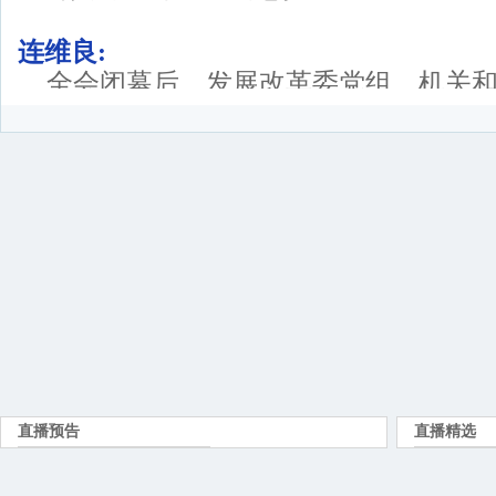
连维良:
全会闭幕后，发展改革委党组、机关
精神。发展改革委作为国务院负责经济体
协调的部门，我们将认真贯彻全会精神，
实实地做好经济体制改革的推进落实工作
按照国新办的要求，今天上午我和发
士一起与大家交流，我们愿意回答大家提
主持人胡凯红:
下面开始提问。提问之前请通报一下
中央电视台记者:
连主任，我们知道根据三中全会精神
化改革重点，核心问题是处理好政府与市