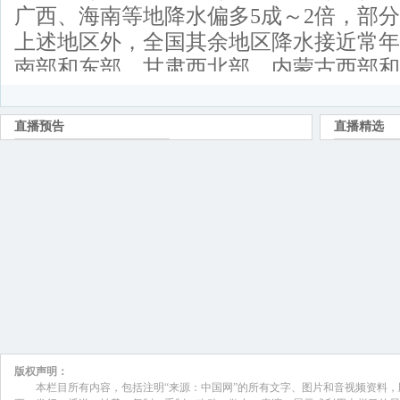
广西、海南等地降水偏多5成～2倍，部
上述地区外，全国其余地区降水接近常年
南部和东部、甘肃西北部、内蒙古西部和
京、天津、西藏大部、四川南部、云南、
部等地偏少5～8成，部分地区偏少8成以
11月，东北地区平均降水量为32.2毫米
米）偏多139%，为1951年以来历史同
水量为120.7毫米，较常年同期（50.8毫米
年以来历史同期第5多。
11月，海南、广西等省（区）共7站发
其中广西扶绥（197.6毫米）日降水量突
陈振林:
11月，我国平均气温3.6℃，较常年同期（
从空间分看，总体呈现“西北冷 东北暖”