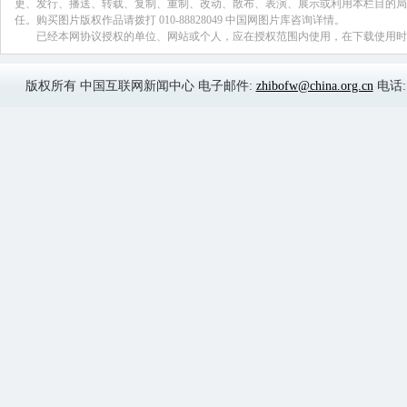
蒙古中东部、黑龙江、吉林、辽宁、河北
江西、湖南、贵州、云南的部分地区偏高
和内蒙古东北部偏高4～6℃ ；新疆西南
～2℃，局部2 ℃以上。11月，东北平均气
（-3.8℃）偏高2.4℃，为1991年来第2高
11月，黑龙江、吉林、辽宁、河南和青
日降温事件 ，其中河南修武（11.2?C），
站日降温突破历史极值。
陈振林:
11月国内重大天气气候事件。
1、东北地区出现入冬以来最强降雪。
11月下半月，东北地区出现两次暴雪、
16-20日，黑龙江中东部、吉林中东部
夹雪天气。上述大部地区累计降水量有10
部、吉林东部等地40～50毫米，吉林汪清