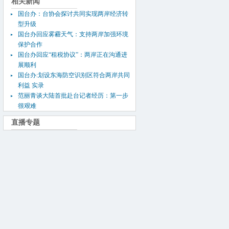
相关新闻
国台办：台协会探讨共同实现两岸经济转
型升级
国台办回应雾霾天气：支持两岸加强环境
保护合作
国台办回应“租税协议”：两岸正在沟通进
展顺利
国台办:划设东海防空识别区符合两岸共同
利益
实录
台湾东森电视记者提问
范丽青谈大陆首批赴台记者经历：第一步
很艰难
国台办新闻发言人范丽青回答记者的
问题