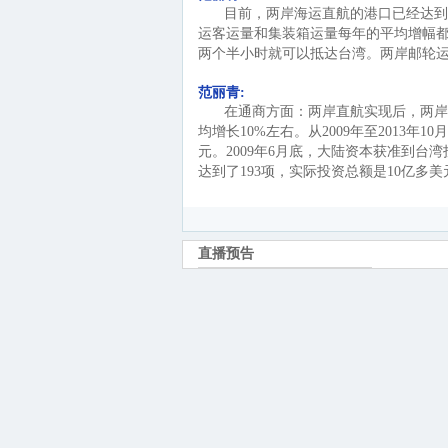
目前，两岸海运直航的港口已经达到8
运客运量和集装箱运量每年的平均增幅都
两个半小时就可以抵达台湾。两岸邮轮
范丽青:
在通商方面：两岸直航实现后，两岸
均增长10%左右。从2009年至2013年
元。2009年6月底，大陆资本获准到
达到了193项，实际投资总额是10亿多美
范丽青:
通邮方面：两岸函件、包裹、快递、
范丽青:
总之，两岸全面直接双向“三通”的
来了实实在在的便利。
范丽青:
下面，我愿意回答各位的问题。
福建海峡卫视:
谢谢发言人。我有两个问题，第一个
请发言人予以证实。另外，如果见面的