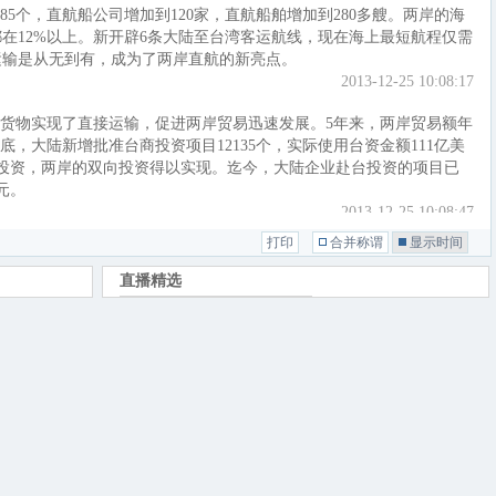
5个，直航船公司增加到120家，直航船舶增加到280多艘。两岸的海
在12%以上。新开辟6条大陆至台湾客运航线，现在海上最短航程仅需
运输是从无到有，成为了两岸直航的新亮点。
2013-12-25 10:08:17
货物实现了直接运输，促进两岸贸易迅速发展。5年来，两岸贸易额年
10月底，大陆新增批准台商投资项目12135个，实际使用台资金额111亿美
台湾投资，两岸的双向投资得以实现。迄今，大陆企业赴台投资的项目已
元。
2013-12-25 10:08:47
打印
合并称谓
显示时间
汇兑业务都运行顺畅，稳步发展。
2013-12-25 10:09:05
实现，为两岸的大交流、大合作提供了有力的保障，为两岸同胞往来带
2013-12-25 10:09:38
2013-12-25 10:09:55
是有关媒体报道王郁琦将在春节后访问大陆，并且拜会张志军主任，
话，地点会否在媒体猜测的南京，会谈的内容会触及哪些方面的议题