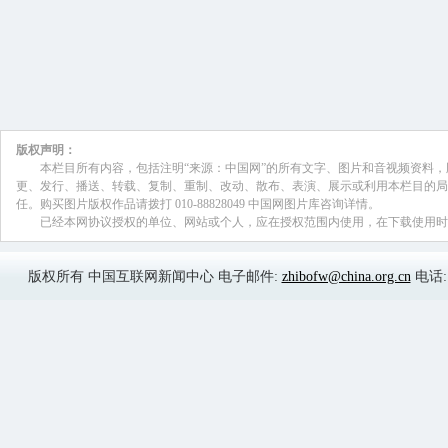
在关键环节和难点问题上取得新的突破。
圆满完成，职能、人员实现了有机融合。
项改革任务圆满完成。计生改革实现突破
求通过备案程序，3个省正式启动实施“单
姚宏文:
二是注重抓基层、打基础，各项重点
工作持续加强，重大突发事件卫生应急工
质量和水平不断提高，食品安全标准框架
步完善，中医药特色和优势进一步发挥，
平不断提升，国际交流与合作不断深化。
改，党的群众路线教育实践活动取得积极
教育贯穿活动始终，思想认识和行动自觉
中央“八项规定”要求，切实改进工作作
务实管用的规章制度，以制度机制固化教