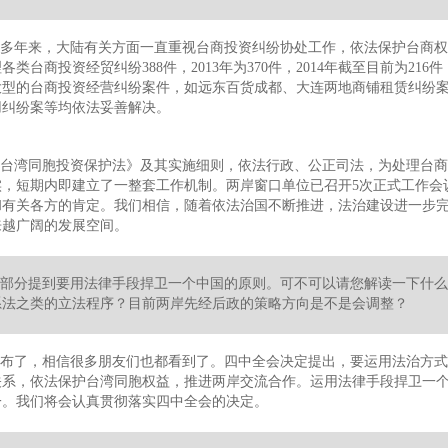
多年来，大陆有关方面一直重视台商投资纠纷协处工作，依法保护台商权
各类台商投资经贸纠纷388件，2013年为370件，2014年截至目前为2
大型的台商投资经营纠纷案件，如远东百货成都、大连两地商铺租赁纠纷
用纠纷案等均依法妥善解决。
台湾同胞投资保护法》及其实施细则，依法行政、公正司法，为处理台商
，短期内即建立了一整套工作机制。两岸窗口单位已召开5次正式工作会议
和有关各方的肯定。我们相信，随着依法治国不断推进，法治建设进一步
来越广阔的发展空间。
部分提到要用法律手段捍卫一个中国的原则。可不可以请您解读一下什么
系法之类的立法程序？目前两岸先经后政的策略方向是不是会调整？
布了，相信很多朋友们也都看到了。四中全会决定提出，要运用法治方式
系，依法保护台湾同胞权益，推进两岸交流合作。运用法律手段捍卫一个
一。我们将会认真贯彻落实四中全会的决定。