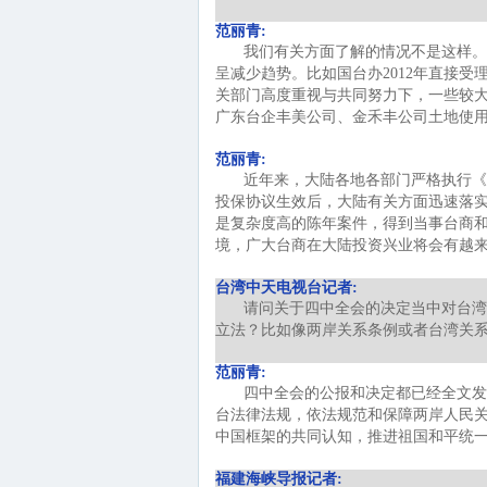
范丽青:
我们有关方面了解的情况不是这样。
呈减少趋势。比如国台办2012年直接受理
关部门高度重视与共同努力下，一些较
广东台企丰美公司、金禾丰公司土地使
范丽青:
近年来，大陆各地各部门严格执行《
投保协议生效后，大陆有关方面迅速落实
是复杂度高的陈年案件，得到当事台商
境，广大台商在大陆投资兴业将会有越
台湾中天电视台记者:
请问关于四中全会的决定当中对台湾
立法？比如像两岸关系条例或者台湾关
范丽青:
四中全会的公报和决定都已经全文发
台法律法规，依法规范和保障两岸人民关
中国框架的共同认知，推进祖国和平统
福建海峡导报记者: