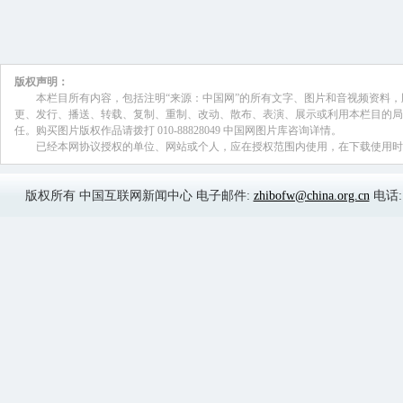
的话可以对照一下最近三年来他们的预测
预测相比较的话，从实际的状况是非常吻
应该说中国作为世界第二大经济体，我们
来从中央到国人一直都非常关注。
但是我们觉得我们有很多的地方没有
自己没有引起高度的重视。国际上通过这
们已经起着重要的话语权。所以作为出版
炉的两部智库报告我感到由衷的高兴和热
谢寿光:
也希望媒体对这两部黄皮书最新鲜的
末年初的点档，有相当多的新闻点可以向
换，我们来分享智库报告的成果，最后我
如既往的和我们世界经济与政治研究所密
把这两部智库报告成为整个皮书的核心品
形成更大的影响力。