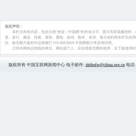
王春英:
第一，银行结售汇和涉外收付款总体均呈
度，按美元计价，银行结汇环比下降9%，
逆差1248亿美元；银行代客涉外收入环比
18%，涉外收付款逆差1123亿美元，其
366亿美元。
第二，近期跨境资金流出压力较年初
售汇数据看，2016年1月份逆差694亿美
亿美元，3月份逆差进一步减至336亿美
节长假因素，用每月的交易日个数进行日
代客结售汇日均逆差分别为35亿、22亿
显。从银行代客涉外收付款数据看，1月份
月份逆差分别收窄至305亿和261亿美元
外收付款日均逆差分别为28亿、17亿和
收付款数据看，1至3月份逆差分别为201亿