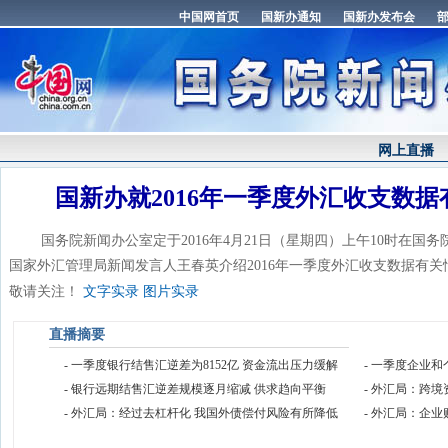
网上直播
国新办就2016年一季度外汇收支数
国务院新闻办公室
定于2016年4月21日（星期四）上午10时在
国家外汇管理局新闻发言人王春英介绍2016年一季度外汇收支数据有
敬请关注！
文字实录
图片实录
直播摘要
-
一季度银行结售汇逆差为8152亿 资金流出压力缓解
-
一季度企业和
-
银行远期结售汇逆差规模逐月缩减 供求趋向平衡
-
外汇局：跨境
-
外汇局：经过去杠杆化 我国外债偿付风险有所降低
-
外汇局：企业