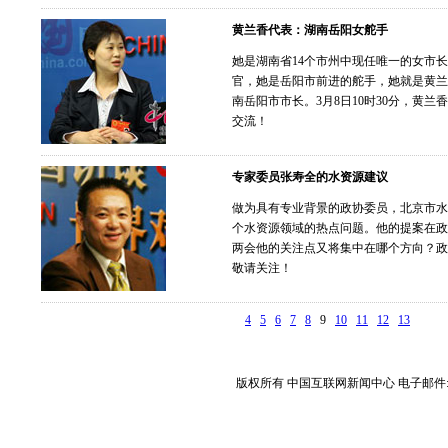
黄兰香代表：湖南岳阳女舵手
她是湖南省14个市州中现任唯一的女市长
官，她是岳阳市前进的舵手，她就是黄兰
南岳阳市市长。3月8日10时30分，黄
交流！
专家委员张寿全的水资源建议
做为具有专业背景的政协委员，北京市水
个水资源领域的热点问题。他的提案在政
两会他的关注点又将集中在哪个方向？政
敬请关注！
4
5
6
7
8
9
10
11
12
13
版权所有 中国互联网新闻中心 电子邮件: webmaster