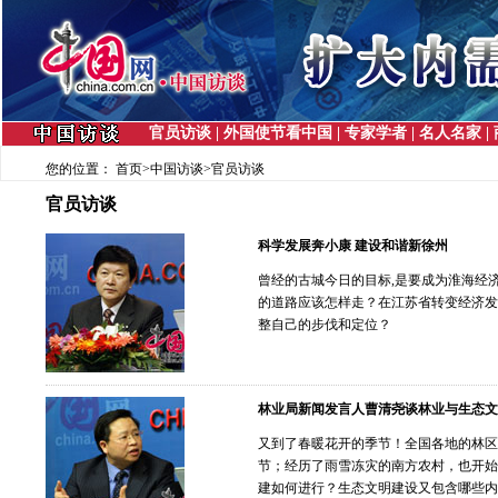
官员访谈
|
外国使节看中国
|
专家学者
|
名人名家
|
您的位置：
首页
>
中国访谈
>
官员访谈
官员访谈
科学发展奔小康 建设和谐新徐州
曾经的古城今日的目标,是要成为淮海经
的道路应该怎样走？在江苏省转变经济发
整自己的步伐和定位？
林业局新闻发言人曹清尧谈林业与生态文
又到了春暖花开的季节！全国各地的林区
节；经历了雨雪冻灾的南方农村，也开始
建如何进行？生态文明建设又包含哪些内