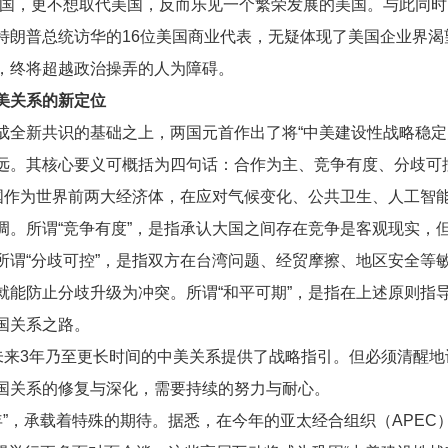
美国，更不想取代美国，反而乐见一个繁荣发展的美国。与此同
特朗普总统访华的16位美国商业代表，无疑体现了美国企业界渴
，终将超越政治操弄的人为障碍。
美关系的新定位
成全新共识的基础之上，两国元首作出了将“中美建设性战略稳定
远。其核心要义可概括为四句话：合作为主、竞争有度、分歧可
两国作为世界前两大经济体，在应对气候变化、公共卫生、人工智
调。所谓“竞争有度”，是指承认大国之间存在竞争是客观现实，
所谓“分歧可控”，是指双方在台湾问题、经贸摩擦、地区安全等
就能防止分歧升级为冲突。所谓“和平可期”，是指在上述原则指
国关系之路。
为未来3年乃至更长时间的中美关系提供了战略指引。但必须清醒
国关系的修复与深化，需要持续的努力与耐心。
大年”，承载着特殊的期待。据悉，在今年的亚太经合组织（APE