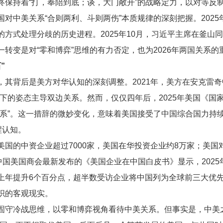
终保持着“打，奉陪到底；谈，大门敞开”的战略定力，以对等反
对中美关系“合则两利、斗则两伤”本质规律的深刻把握。2025
方式处理分歧的历史进程。2025年10月，习近平主席在釜山
转变是对“零和博弈”思维的有力否定，也为2026年两国关系
”
，其背后是美方对华认知的深刻调整。2021年，美方在安克雷奇
下的姿态主导双边关系。然而，仅仅四年后，2025年美国《国
关系”。这一措辞的微妙变化，意味着美国接受了中国综合国力持
醒认知。
美国的中资企业超过7000家，美国在华投资企业约8万家；美
中国美国商会最新发布的《美国企业在中国白皮书》显示，202
较上年提升6个百分点，超半数受访企业将中国列为全球前三大优
织的客观现实。
固守冷战思维，以零和博弈视角看待中美关系。但事实是，中美