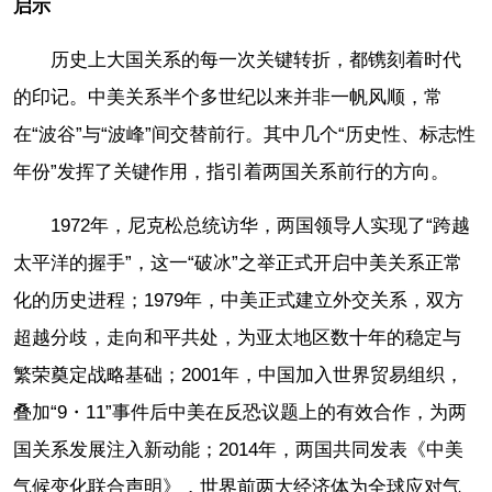
启示
历史上大国关系的每一次关键转折，都镌刻着时代
的印记。中美关系半个多世纪以来并非一帆风顺，常
在“波谷”与“波峰”间交替前行。其中几个“历史性、标志性
年份”发挥了关键作用，指引着两国关系前行的方向。
1972年，尼克松总统访华，两国领导人实现了“跨越
太平洋的握手”，这一“破冰”之举正式开启中美关系正常
化的历史进程；1979年，中美正式建立外交关系，双方
超越分歧，走向和平共处，为亚太地区数十年的稳定与
繁荣奠定战略基础；2001年，中国加入世界贸易组织，
叠加“9・11”事件后中美在反恐议题上的有效合作，为两
国关系发展注入新动能；2014年，两国共同发表《中美
气候变化联合声明》，世界前两大经济体为全球应对气