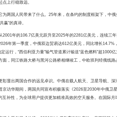
起点上行稳致远。
它为两国人民带来了什么。25年来，在条约的制度框架下，中俄
共赢”的真谛。
001年的106.7亿美元跃升至2025年的2281亿美元，连续三
026年第一季度，中俄双边贸易达612亿美元，同比增长14.7
稳定运行，“西伯利亚力量”输气管道累计输送“蓝色燃料”超100
方面，同江铁路大桥与黑河公路桥相继竣工，中欧班列经俄线路占
更彰显出两国合作的远见卓识。中俄在载人航天、卫星导航、深
京访华期间，两国共同宣布积极落实《2026至2030年中俄卫
系统的互补性，为全球用户提供更加精准高效的空天服务。在国际