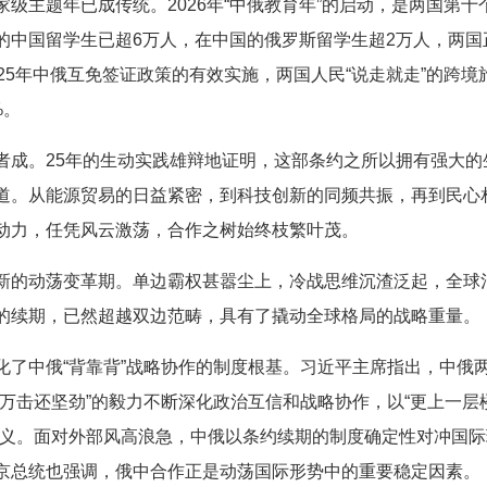
级主题年已成传统。2026年“中俄教育年”的启动，是两国第
中国留学生已超6万人，在中国的俄罗斯留学生超2万人，两国正
25年中俄互免签证政策的有效实施，两国人民“说走就走”的跨境旅
%。
者成。25年的生动实践雄辩地证明，这部条约之所以拥有强大的
道。从能源贸易的日益紧密，到科技创新的同频共振，再到民心
动力，任凭风云激荡，合作之树始终枝繁叶茂。
新的动荡变革期。单边霸权甚嚣尘上，冷战思维沉渣泛起，全球
的续期，已然超越双边范畴，具有了撬动全球格局的战略重量。
化了中俄“背靠背”战略协作的制度根基。习近平主席指出，中俄
万击还坚劲”的毅力不断深化政治互信和战略协作，以“更上一层
正义。面对外部风高浪急，中俄以条约续期的制度确定性对冲国
京总统也强调，俄中合作正是动荡国际形势中的重要稳定因素。