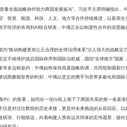
高质量全面战略协作助力两国发展振兴”。习近平主席明确指出，
贸、投资、能源、科技、人文、地方等合作持续推进，以新质生
数字经济的布局到AI联合研发，中俄正在以制度性合作的深度融
期为“推动构建更加公正合理的全球治理体系”注入强大的战略定
坚定不移维护战后国际秩序和国际法权威，团结“全球南方”国家
家等多边框架内，中俄始终保持高度战略协调，共同抵制霸权行径
维试图撕裂世界的时刻，中俄以坚定的携手为世界多极化和国际
作条约》的签署，如同在一张白纸上画下了两国关系的第一条基准
不仅是对过往辉煌的历史承接，更是对未来挑战的从容回应。以
波斩浪、行稳致远，向着构建人类命运共同体的宏伟愿景，驶向
副研究员）