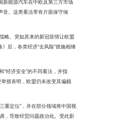
国新能源汽车在中欧及第三方市场
声音。这类看法带有片面保守倾
”战略。突如其来的新冠疫情让欧盟
略》后，各类经济“去风险”措施相继
和“经济安全”的不同看法，并指
硬举措表明，欧盟仍未改变其偏颇
三重定位”，并在部分领域将中国视
论调，导致经贸问题政治化。受此影