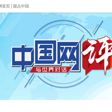
网首页
|
观点中国