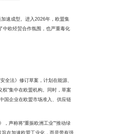
加速成型。进入2026年，欧盟集
了中欧经贸合作氛围，也严重毒化
网络安全法》修订草案，计划在能源、
义权”集中在欧盟机构。同时，草案
对中国企业在欧盟市场准入、供应链
，声称将“重振欧洲工业”“推动绿
非仅旨在加速欧盟工业化，而是带有强