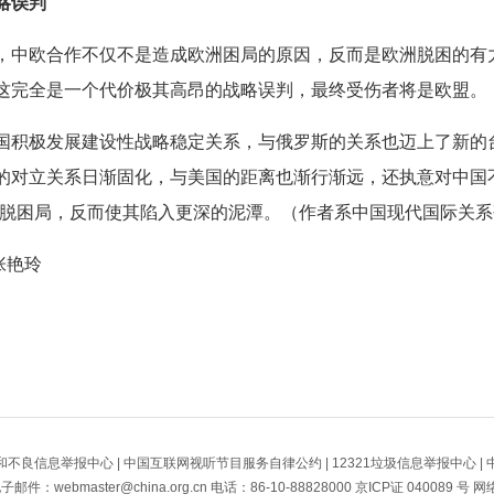
略误判
，中欧合作不仅不是造成欧洲困局的原因，反而是欧洲脱困的有
这完全是一个代价极其高昂的战略误判，最终受伤者将是欧盟。
国积极发展建设性战略稳定关系，与俄罗斯的关系也迈上了新的
的对立关系日渐固化，与美国的距离也渐行渐远，还执意对中国
摆脱困局，反而使其陷入更深的泥潭。（作者系中国现代国际关
张艳玲
和不良信息举报中心
|
中国互联网视听节目服务自律公约
|
12321垃圾信息举报中心
|
电子邮件：
webmaster@china.org.cn
电话：86-10-88828000 京ICP证 040089