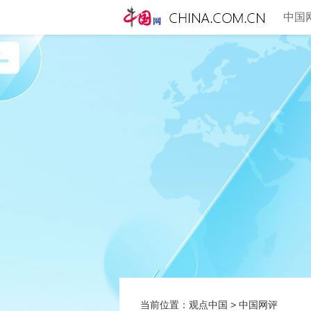
中国
当前位置：
观点中国
>
中国网评