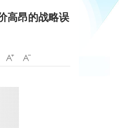
价高昂的战略误