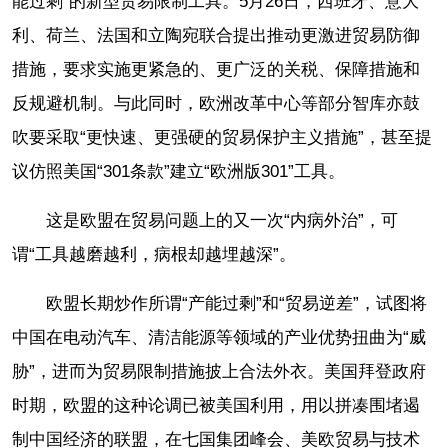
能过剩”的新型
贸易限制
工具。5月26日，西班牙、意大
利、荷兰、法国和立陶宛联合提出推动更激进贸易防御
措施，要求实施更紧急的、更广泛的关税、保障措施和
反规避机制。与此同时，欧洲改革中心等部分智库亦鼓
吹要采取“更快速、更强硬的贸易保护主义措施”，甚至提
议仿照美国“301条款”建立“欧洲版301”工具。
这是欧盟在贸易问题上的又一次“内病外治”，可
谓“工具越磨越利，病根却越埋越深”。
欧盟长期炒作所谓“产能过剩”和“贸易逆差”，试图将
中国在电动汽车、清洁能源等领域的产业优势扭曲为“威
胁”，进而为贸易限制措施披上合法外衣。美国拜登政府
时期，欧盟的这种论调已被美国利用，用以拼凑围堵遏
制中国经济的联盟，在七国集团峰会、美欧贸易与技术