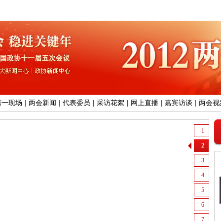
第一现场
|
两会新闻
|
代表委员
|
采访花絮
|
网上直播
|
嘉宾访谈
|
两会视
1
2
3
4
5
6
7