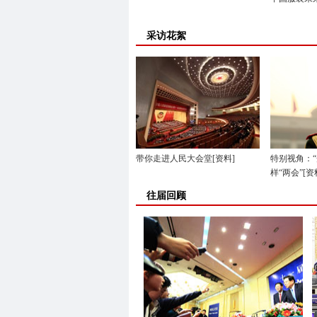
采访花絮
带你走进人民大会堂[资料]
特别视角：“
样“两会”[资
往届回顾