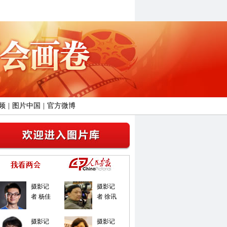
频
|
图片中国
|
官方微博
摄影记
摄影记
者 杨佳
者 徐讯
摄影记
摄影记