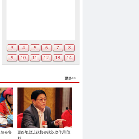
更多>>
表包布鲁
更好地促进政协参政议政作用[资
料]