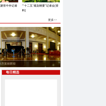
洁篪答中外记者
“‘十二五’规划纲要”记者会[资
料]
更多>>
每日精选