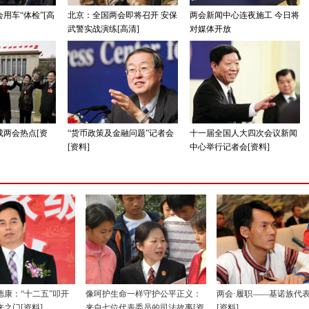
用车“体检”[高
北京：全国两会即将召开 安保
两会新闻中心连夜施工 今日将
武警实战演练[高清]
对媒体开放
成两会热点[资
“货币政策及金融问题”记者会
十一届全国人大四次会议新闻
[资料]
中心举行记者会[资料]
德康：“十二五”叩开
像呵护生命一样守护公平正义：
两会·履职——基诺族代
之门[资料]
来自七位代表委员的司法故事[资
[资料]