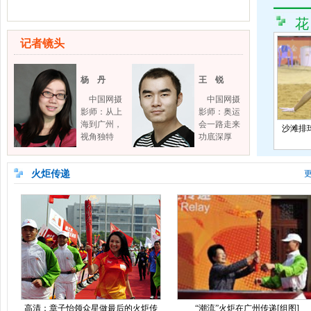
花
记者镜头
杨 丹
王 锐
中国网摄
中国网摄
影师：从上
影师：奥运
海到广州，
会一路走来
沙滩排
视角独特
功底深厚
火炬传递
更
高清：章子怡领众星做最后的火炬传
“潮流”火炬在广州传递[组图]