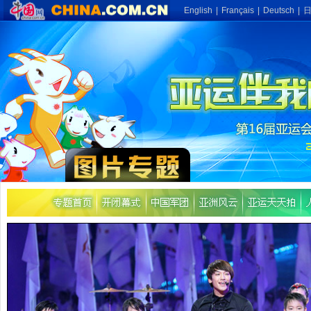
English
|
Français
|
Deutsch
|