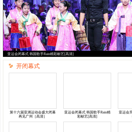
亚运会闭幕式 韩国歌手Rain精彩献艺[高清]
开闭幕式
第十六届亚洲运动会盛大闭幕
亚运会闭幕式 韩国歌手Rain精
亚运会
再见广州［高清］
彩献艺[高清]