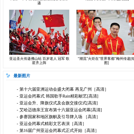
递
亚运圣火传递佛山站 百岁老人 冠军 歌
“潮流”火炬在“世界客都”梅州传递[
星齐上阵
图]
最新图片
-
第十六届亚洲运动会盛大闭幕 再见广州［高清］
-
亚运会闭幕式 韩国歌手Rain精彩献艺[高清]
-
亚运会升、降旗仪式及会旗交接仪式[高清]
-
艾哈迈德亲王宣布第十六届亚运会闭幕[高清]
-
参赛国家和地区旗帜及引导牌入场 ［高清］
-
亚运会闭幕式精彩文艺表演［高清］
-
第16届广州亚运会闭幕式正式开始［高清］