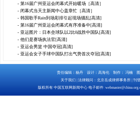
-
第16届广州亚运会闭幕式开始暖场［高清］
-
闭幕式当天主新闻中心盖章忙［高清］
-
韩国歌手Rain到场彩排引起现场骚乱[高清]
-
第16届广州亚运会闭幕式有序准备中[高清]
-
亚运图片：日本垒球队以2比0战胜中国队[高清]
-
他们是赛场执法官[高清]
-
亚运会男篮 中国夺冠[高清]
-
亚运会女子手球中国队打出气势首次夺冠[高清]
责任编辑：杨丹 设计：高海伦 制作： 冯楠
关于我们
| 法律顾问：
北京岳成律师事务所
|
刊
版权所有 中国互联网新闻中心 电子邮件: webmaster@china.org.c