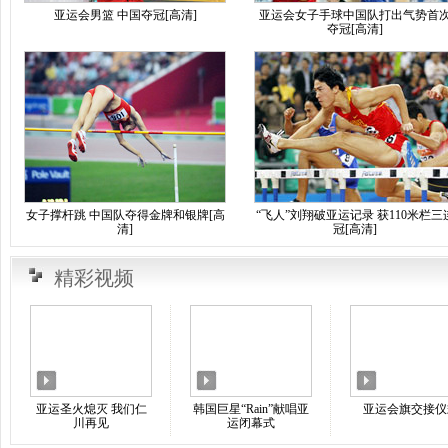
亚运会男篮 中国夺冠[高清]
亚运会女子手球中国队打出气势首
夺冠[高清]
女子撑杆跳 中国队夺得金牌和银牌[高
“飞人”刘翔破亚运记录 获110米栏三
清]
冠[高清]
精彩视频
亚运圣火熄灭 我们仁
韩国巨星“Rain”献唱亚
亚运会旗交接仪
川再见
运闭幕式