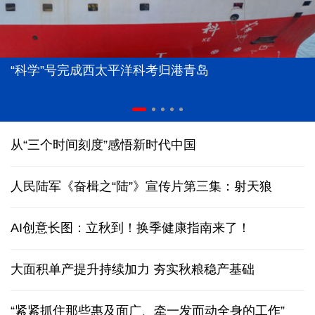
“科学”号完成西太平洋科考归港青岛
从“三个时间刻度”感悟新时代中国
人民陆军《奋楫之“陆”》宣传片第三集：射天狼
AI创意长图：立秋到！换季健康指南来了！
大面积单产提升持续加力 夯实秋粮稳产基础
“紧紧抓住那些惠及面广、牵一发而动全身的工作”