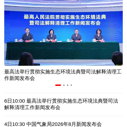
“零关税”实施100天 见证中非合作新气象
高温下用电负荷创新高 解码今夏的清凉底气
活力中国调研行丨弯道超车 如何“皖”美提速
年中经济观察 服务实体经济 财政金融打出"组合拳"
最高法举行贯彻实施生态环境法典暨司法解释清理工
7月份中国仓储指数保持扩张 行业运行韧性较强
作新闻发布会
日本执政当局应停止在核问题上玩火
6日10:00 最高法举行贯彻实施生态环境法典暨司法
俄黑客称获取北约直接参与袭击俄领土证据
解释清理工作新闻发布会
全球媒体聚焦︱外媒：美国劳动力市场正在走弱
4日10:30 中国气象局2026年8月新闻发布会