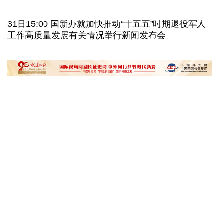
日本在南鸟岛部署反舰导弹 暴露“再军事化”野心
31日15:00 国新办就加快推动“十五五”时期退役军人
工作高质量发展有关情况举行新闻发布会
美国筑起AI墙：激化国内对立 却堵不住中国AI热
外媒说丨中国在非洲青年群体中的好感度稳步上升
“十五五”开局之年传统产业转型焕
黄河壶口瀑布金瀑
新一线观察
读懂中国