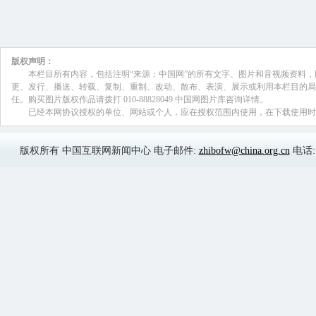
其中75%是从农村流向城市。大规模的
变人口格局的同时对政府公共服务和社会
严峻的挑战。相关调查表明，流动人口利
公共服务的状况还不太理想，它是我们卫
服务的难点和薄弱环节。做好这个群体的
卫生和计划生育基本公共服务均等化、维
重要意义，这也是我们卫生计生部门贯彻
会精神的具体惠民举措。
王谦:
二、流动人口卫生计生基本公共服务
2009年，原卫生部、财政部、原国家
进基本公共服务逐步均等化的意见，提出
步均等化的工作目标和主要任务，要求到2
务逐步均等化的机制基本完善，重大疾病