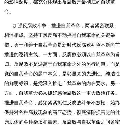
的影响深度，都充分体现出反腐败是最彻底的自我革
命。
加强反腐败斗争，推进自我革命，两者紧密联系、
相辅相成。坚持正风反腐不动摇是自我革命的关键举
措，勇于和善于自我革命是新时代反腐败斗争不断向前
推进的逻辑主线。一方面，反腐败必须以自我革命为旨
归。反腐败不是游离于自我革命之外的另行约束，而是
党的自我革命的题中本义，是彰显党的先进性、纯洁性
的鲜明标识，是党深入推进自我革命的内在要求。另一
方面，自我革命必须抓好惩治腐败这一重大政治任务。
推进自我革命，必须紧紧抓住反腐败斗争不放松，始终
保持对各种腐败现象的高压态势，彻底清除损害党的健
康肌体的各种杂质和毒素。反腐败与自我革命之间紧密