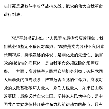
决打赢反腐败斗争攻坚战持久战，把党的伟大自我革命
进行到底。
一
习近平总书记指出：“人民群众最痛恨腐败现象，我
们就必须坚定不移反对腐败。”腐败是党内各种不良因素
长期积累、持续发酵的体现，是弱化党的先进性、损害
党的纯洁性的病原体，是自我革命必须破除的顽瘴痼
疾。一方面，腐败损害人民群众的切身利益，破坏党同
人民群众的血肉联系，严重危害着党的生命力。腐败对
党的执政基础破坏力最大、杀伤力也最大，如果任由腐
败蔓延，最终必然亡党亡国。坚持以人民为中心，是中
国共产党始终保持旺盛生命力和前进动力的基点。只有