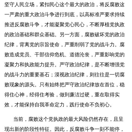
坚守人民立场，紧扣民心这个最大的政治，将反腐败这
一严肃的重大政治斗争进行到底，以高标准严要求持续
推进反腐败斗争，才能凝聚党心民心，不断厚植党执政
的政治基础和群众基础。另一方面，腐败破坏党的政治
纪律，背离党的宗旨使命，严重削弱了党的战斗力。腐
败造成党员、干部信仰危机、道德沦丧，严重影响党的
凝聚力和执政能力提升。严守政治纪律，是不断增强党
的战斗力的重要基石；漠视政治纪律，则往往是一切腐
败现象的源头。只有始终把严守政治纪律放在首位，稳
得住心神，经得住考验，做到廉洁过硬，重在取得实
效，才能保持自我革命定力，践行使命不负初心。
当前，腐败这个党执政的最大风险仍然存在，且呈
现出新的阶段性特征。因此，反腐败斗争一刻不能停，