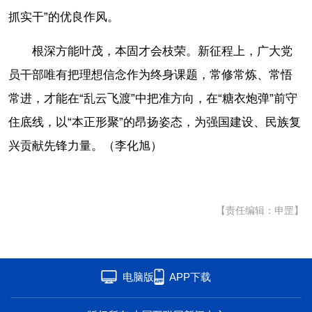
抓实干”的优良作风。
根深方能叶茂，本固才会枝荣。新征程上，广大党
员干部唯有把理想信念作为终身课题，常修常炼、常悟
常进，才能在“乱云飞渡”中把准方向，在“糖衣炮弹”前守
住底线，以“本正形聚”的昂扬姿态，为强国建设、民族复
兴贡献先锋力量。（李化旭）
【责任编辑：申罡】
电脑版
APP下载