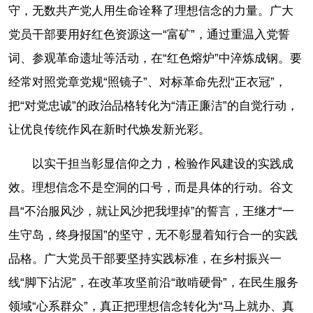
守，无数共产党人用生命诠释了理想信念的力量。广大
党员干部要用好红色资源这一“富矿”，通过重温入党誓
词、参观革命遗址等活动，在“红色熔炉”中淬炼成钢。要
经常对照党章党规“照镜子”、对标革命先烈“正衣冠”，
把“对党忠诚”的政治品格转化为“清正廉洁”的自觉行动，
让优良传统作风在新时代焕发新光彩。
以实干担当彰显信仰之力，检验作风建设的实践成
效。理想信念不是空洞的口号，而是具体的行动。谷文
昌“不治服风沙，就让风沙把我埋掉”的誓言，王继才“一
生守岛，终身报国”的坚守，无不彰显着知行合一的实践
品格。广大党员干部要坚持实践标准，在乡村振兴一
线“脚下沾泥”，在改革攻坚前沿“敢啃硬骨”，在民生服务
领域“心系群众”，真正把理想信念转化为“马上就办、真