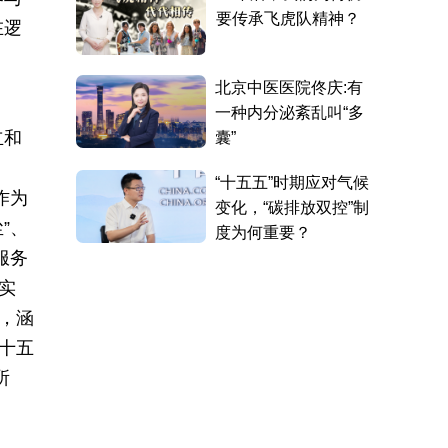
在逻
立和
作为
”、
服务
实
，涵
“十五
所