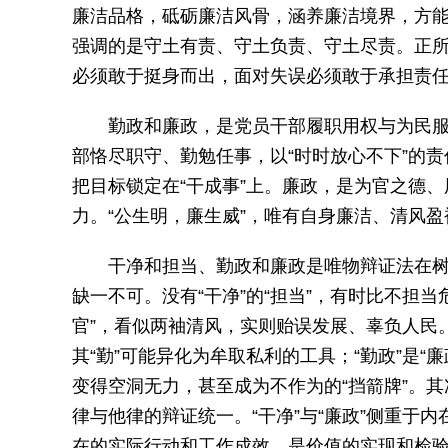
廉洁品格，砥砺廉洁风骨，涵养廉洁境界，方
强调的是守土有责、守土负责、守土尽责。正所
必须敢于挺身而出，面对失误必须敢于承担责
勤政和廉政，是党员干部履职用权与为民
部恪尽职守、勤勉任事，以“时时放心不下”的责
把目标锁定在“干成事”上。廉政，是为官之德
力。“公生明，廉生威”，唯有自身廉洁、清风
干净和担当、勤政和廉政是唯物辩证法在
缺一不可。没有“干净”的“担当”，有时比不担当危
官”，看似两袖清风，实则贻误发展、辜负人民。
其“勤”可能异化为牟取私利的工具；“勤政”是“
变得空洞无力，甚至成为不作为的“挡箭牌”。
律与他律的辩证统一。“干净”与“廉政”侧重于内
在的实际行动和工作成效，是价值的实现和检