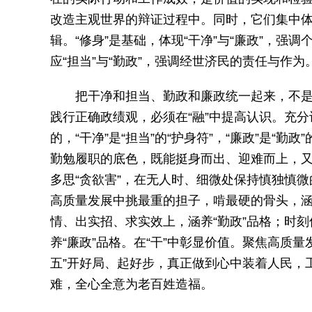
改造主观世界的辩证过程中。同时，它们集中
辑。“修身”是基础，体现“干净”与“廉政”，强
应“担当”与“勤政”，强调经世济民的责任与作为
把干净和担当、勤政和廉政统一起来，不
践行正确政绩观，必须在“融”中提高认识。充分认
的，“干净”是“担当”的“护身符”，“廉政”是“勤
勤勉履职的底色，既能挺身而出、迎难而上，又能
多思“贪欲害”，在无人时、细微处保持慎独慎微
高质量发展中挑最重的担子，啃最硬的骨头，涵
情、出实招、求实效上，涵养“勤政”品格；时
养“廉政”品格。在“干”中彰显价值。聚焦高质
五”开好局、起好步，真正做到心中装着人民，
难，全心全意为老百姓造福。