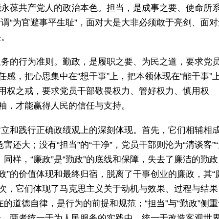
能永葆共产党人的政治本色。担当，是成事之要、使命所
谓“为官避事平生耻”，面对大是大非必须敢于亮剑、面对
任。
服务的行为准则。勤政，是履职之要、为民之道，要求党
任感，把心思集中在“想干事”上，把本领体现在“能干事”
、用权之戒，要求党员干部敬畏权力、管好权力、慎用权
盈袖，才能赢得人民的信任与支持。
树立和践行正确政绩观上的深刻体现。首先，它们相辅相
害还大；没有“担当”的“干净”，党员干部则沦为“清谈客”
同样，“廉政”是“勤政”的底线和保障，失去了廉洁的勤政
廉政”的价值体现和最终归宿，脱离了干事创业的廉政，其“
其次，它们体现了马克思主义关于动机与效果、过程与结果
在的道德自律，是行为的前提和规范；“担当”与“勤政”侧
验。两者统一于为人民服务的实践中，统一于改造客观世