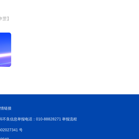
申罡】
友情链接
和不良信息举报电话：010-88828271 举报流程
02027341 号