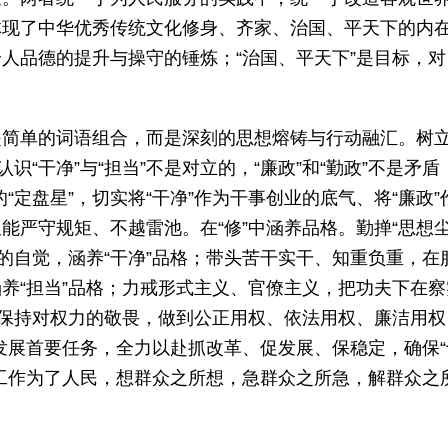
体现了中华优秀传统文化修身、齐家、治国、平天下的内
调个人品德的提升与操守的锤炼；“治国、平天下”是目标，对
。
是简单的词语组合，而是深刻的思想熔铸与行动融汇。树
识“干净”与“担当”不是对立的，“廉政”和“勤政”不是矛盾
政”的“定盘星”，切实将“干净”作为干事创业的底气、将“廉政”
严守规矩、不越雷池。在“修”中涵养品格。勤掸“思想尘
的自觉，涵养“干净”品格；带头苦干实干、知重负重，在
养“担当”品格；力戒形式主义、官僚主义，把功夫下在察
刻保持对权力的敬畏，做到公正用权、依法用权、廉洁用权
量发展首要任务，全力以赴抓改革、促发展、保稳定，确保
工作为了人民，想群众之所想，急群众之所急，解群众之