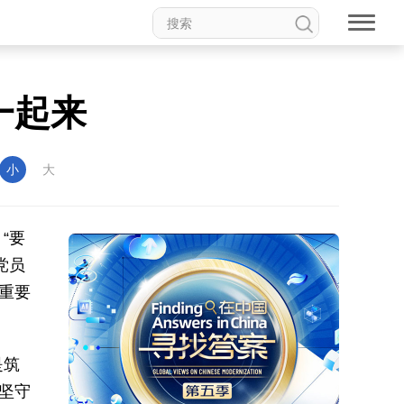
一起来
小
大
“要
党员
重要
是筑
坚守