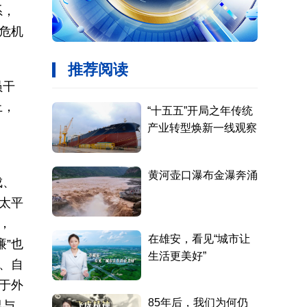
系，
危机
员干
上，
成、
“太平
，
廉”也
、自
重于外
界与