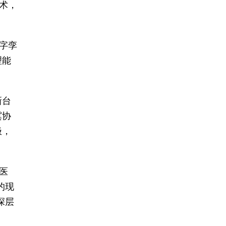
术，
字孪
理能
新台
冀协
极，
医
的现
深层