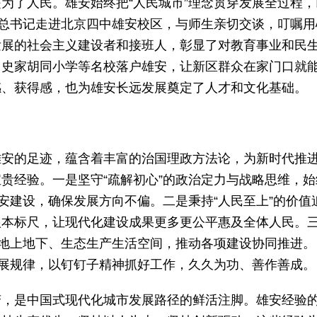
为了人民。雄安始终把“人民城市”理念贯穿发展全过程，
平总书记走进北京四中雄安校区，与师生亲切交谈，叮嘱用
发展的社会主义建设者和接班人，彰显了对教育事业和民
、史家胡同小学等名校落户雄安，让新区群众在家门口就
感、获得感，也为雄安长远发展奠定了人才和文化基础。
雄安的足迹，蕴含着丰富的治国理政方法论，为新时代推
贵经验。一是坚守“疏解初心”的政治定力与战略思维，始
安建设，确保发展方向不偏。二是秉持“人民至上”的价值
根本标尺，让现代化建设成果更多更公平惠及全体人民。
筹地上地下、生态生产生活空间，推动各项建设协同推进。
发展规律，以钉钉子精神抓好工作，久久为功、善作善成。
变，是中国式现代化城市发展路径的鲜活注脚。雄安经验