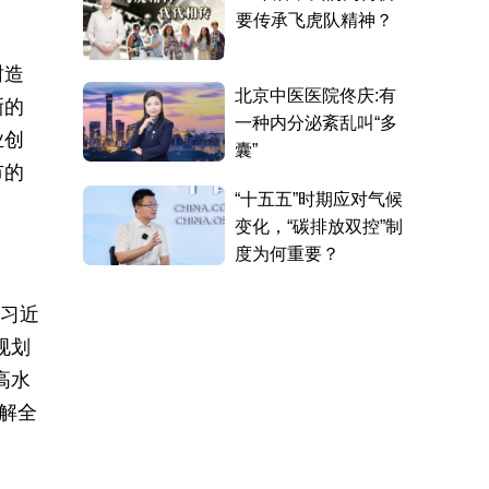
树造
晰的
业创
市的
。
后习近
规划
高水
解全