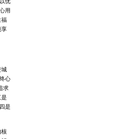
以优
心用
生福
能享
进城
终心
追求
三是
四是
的核