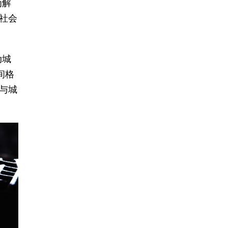
为解
社会
动城
间格
与城