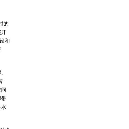
时的
院开
设和
管
解。
转
空间
解带
务水