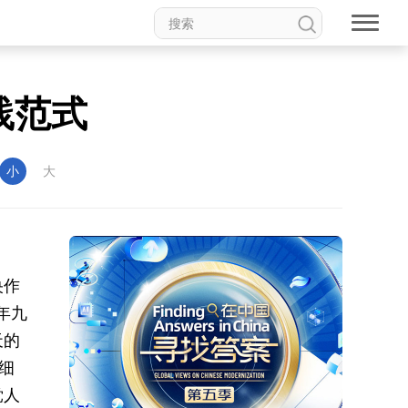
践范式
小
大
央作
年九
天的
细
党人