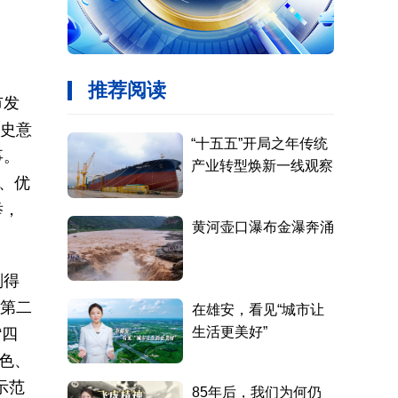
市发
历史意
事。
、优
举，
划得
记第二
“四
色、
示范