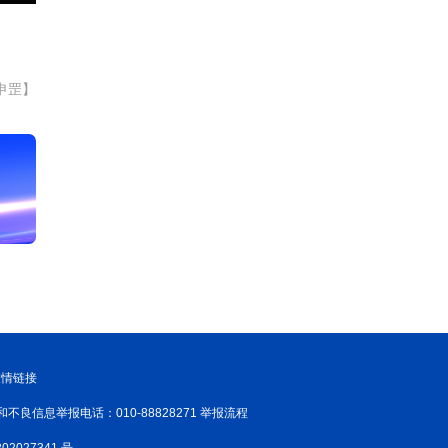
申罡】
友情链接
和不良信息举报电话：010-88828271 举报流程
02027341 号