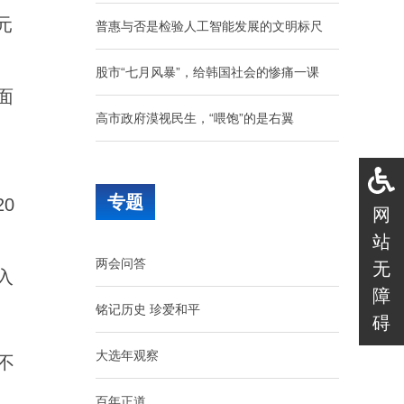
元
普惠与否是检验人工智能发展的文明标尺
股市“七月风暴”，给韩国社会的惨痛一课
面
高市政府漠视民生，“喂饱”的是右翼
守护千里安澜，聚力珠江流域水库群联合调
度的水利人
专题
0
网
东方白鹳用翅膀投票：八百里巢湖蝶变，见
站
两会问答
证一场城湖共生
无
入
障
铭记历史 珍爱和平
把“最强大脑”请进车间，让“硬核科技”扎根
碍
生产一线
大选年观察
不
五代人接力守护老屋“红军标语墙”
百年正道