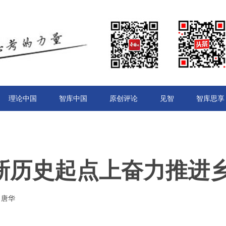
理论中国
智库中国
原创评论
见智
智库思享
新历史起点上奋力推进
：唐华