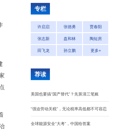
专栏
、
作
许启启
张德勇
贾春阳
张志新
盘和林
陶短房
田飞龙
孙立鹏
更多+
建
荐读
家
点
美国也要搞“国产替代”？先算清三笔账
“强迫劳动关税”，无论税率高低都不可容忍
着
全球能源安全“大考”，中国给答案
治