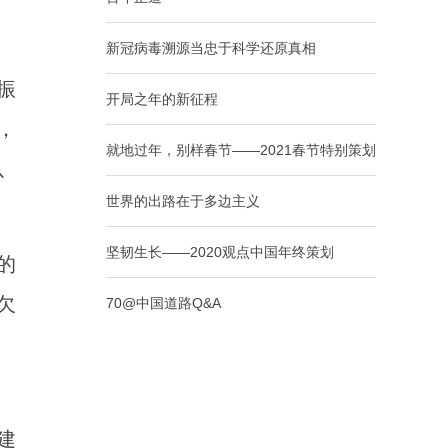
新冠病毒溯源当忠于科学还原真相
振
开局之年的新征程
，
就地过年，别样春节——2021春节特别策划
以
世界的出路在于多边主义
坚韧生长——2020观点中国年终策划
的
欠
70@中国道路Q&A
建