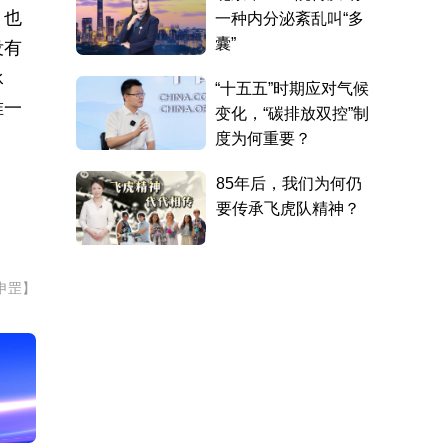
，也
没有
承
唯一
申罡】