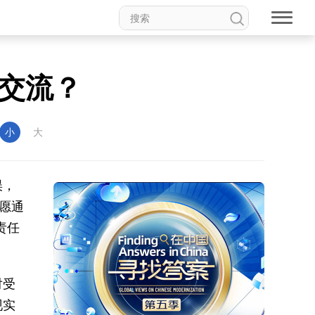
交流？
小
大
误，
“愿通
责任
对受
现实