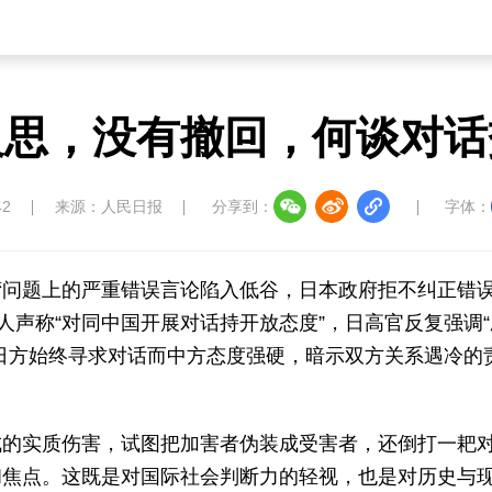
反思，没有撤回，何谈对话
42
来源：人民日报
分享到：
字体：
湾问题上的严重错误言论陷入低谷，日本政府拒不纠正错
人声称“对同中国开展对话持开放态度”，日高官反复强调
日方始终寻求对话而中方态度强硬，暗示双方关系遇冷的
成的实质伤害，试图把加害者伪装成受害者，还倒打一耙
和焦点。这既是对国际社会判断力的轻视，也是对历史与