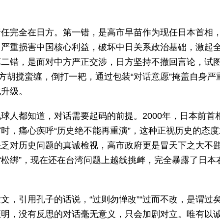
责任完全在日方。第一错，是高市早苗作为现任日本首相
，严重损害中国核心利益，破坏中日关系政治基础，激起
第二错，是面对中方严正交涉，日方坚持不撤回言论，试
方胡搅蛮缠，倒打一耙，通过包装“对话意愿”掩盖自身严
化升级。
球人都知道，对话需要起码的前提。2000年，日本前首
时，痛心疾呼“历史绝不能再重演”，这种正视历史的态度
缺乏对历史问题的真诚检视，高市政府更是冒天下之大不
“松绑”，现在还在台湾问题上越线挑衅，完全暴露了日本
，引用孔子的话说，“过则勿惮改”“过而不改，是谓过矣
证明，没有反思的对话毫无意义，只会加剧对立。唯有以