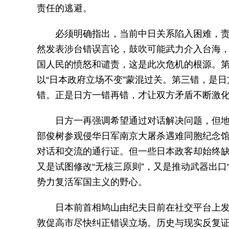
责任的逃避。
必须明确指出，当前中日关系陷入困难，
然发表涉台错误言论，鼓吹可能武力介入台海
国人民的愤怒和谴责，这是此次危机的根源。
以“日本政府立场不变”蒙混过关。第三错，是日
错。正是日方一错再错，才让双方矛盾不断激
日方一再强调希望通过对话解决问题，但地
部俊树参观侵华日军南京大屠杀遇难同胞纪念馆
对话和交流的通行证。但一些日本政客却始终
又是试图修改“无核三原则”，又是推动武器出口
势力复活军国主义的野心。
日本前首相鸠山由纪夫日前在社交平台上发文
敦促高市尽快纠正错误立场。历史与现实反复