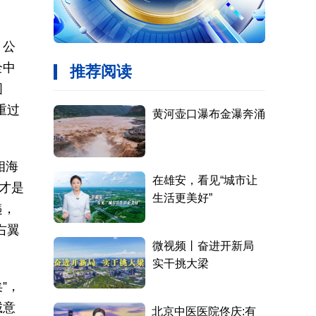
，公
全中
图
重过
相海
才是
韪，
右翼
”，
诚意