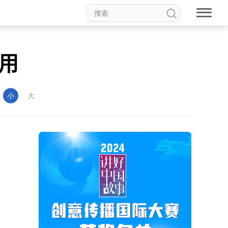
用
：
小
大