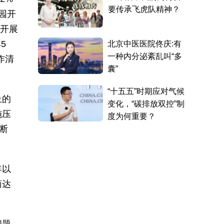
园开
件开展
5
作清
上的
施压
断
年以
商达