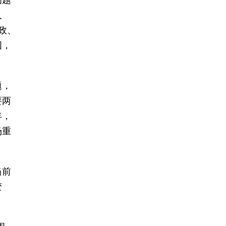
问题
人
政、
国，
题，
要两
年，
场重
当前
变