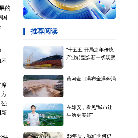
展的
韩国
失
待，
的未
主席
对方
，强
国新
2%