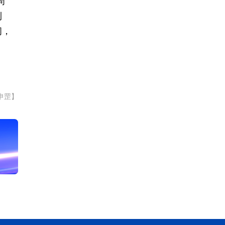
周
利
间，
申罡】