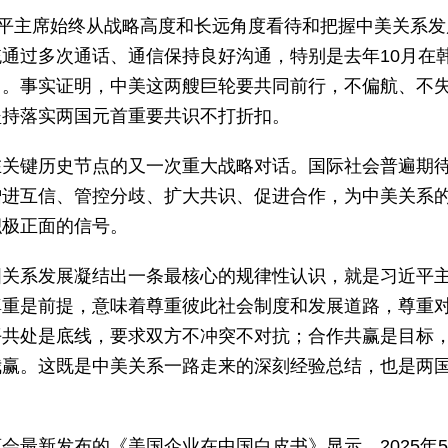
近平主席始终从战略高度和长远角度看待和把握中美关系发
通过多次通话、通信保持良好沟通，特别是去年10月在
向。事实证明，中美这两艘巨轮要共同前行，不偏航、不
坚持落实两国元首重要共识不打折扣。
在关键历史节点的又一次重大战略对话。国际社会普遍期
增进互信、管控分歧、扩大共识、促进合作，为中美关系
积极正面的信号。
国关系发展凝结出一条最核心的规律性认识，就是习近平
尊重是前提，意味着尊重彼此社会制度和发展道路，尊重
平共处是底线，要求双方不冲突不对抗；合作共赢是目标
我赢。这既是中美关系一路走来的深刻经验总结，也是两
最新发布的《美国企业在中国白皮书》显示，2025年5