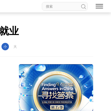
就业
：
小
大