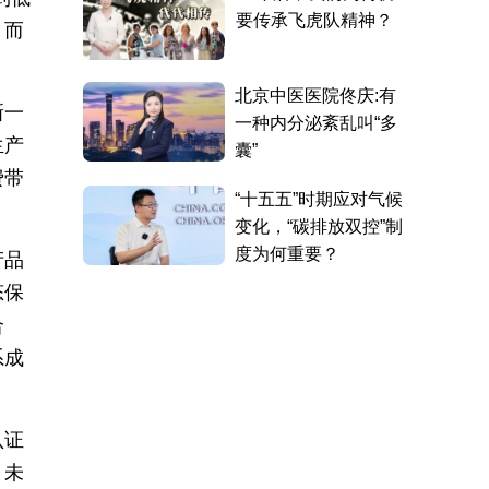
，而
新一
生产
费带
产品
态保
合
系成
认证
。未