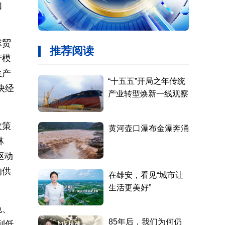
如
球贸
产模
生产
快经
政策
林
驱动
的供
色、
到低