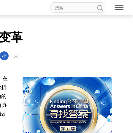
变革
小
大
，在
影折
动的
的协
强劲