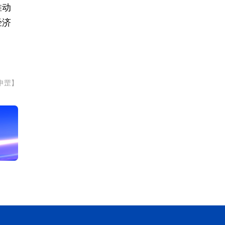
推动
经济
申罡】