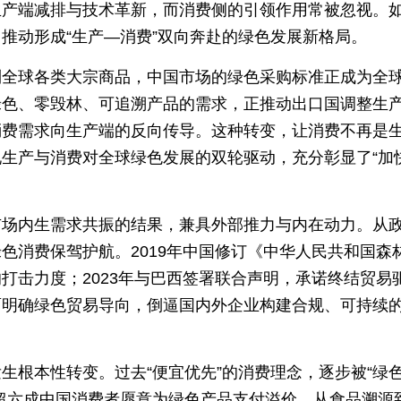
生产端减排与技术革新，而消费侧的引领作用常被忽视。
推动形成“生产—消费”双向奔赴的绿色发展新格局。
到全球各类大宗商品，中国市场的绿色采购标准正成为全
绿色、零毁林、可追溯产品的需求，正推动出口国调整生
消费需求向生产端的反向传导。这种转变，让消费不再是
生产与消费对全球绿色发展的双轮驱动，充分彰显了“加
市场内生需求共振的结果，兼具外部推力与内在动力。从
色消费保驾护航。2019年中国修订《中华人民共和国森
打击力度；2023年与巴西签署联合声明，承诺终结贸易
面明确绿色贸易导向，倒逼国内外企业构建合规、可持续
生根本性转变。过去“便宜优先”的消费理念，逐步被“绿
超六成中国消费者愿意为绿色产品支付溢价，从食品溯源