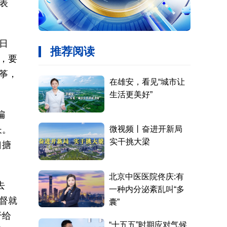
表
日
，要
筝，
偏
长。
口搪
去
督就
于给