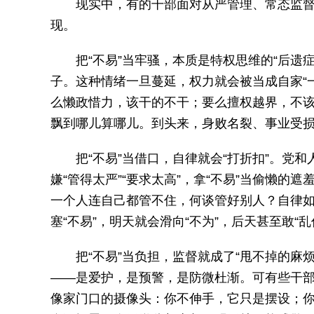
现实中，有的干部面对从严管理、常态监督
现。
把“不易”当牢骚，本质是特权思维的“后遗症
子。这种情绪一旦蔓延，权力就会被当成自家“
么懒政惜力，该干的不干；要么擅权越界，不该
飘到哪儿算哪儿。到头来，身败名裂、事业受
把“不易”当借口，自律就会“打折扣”。党
嫌“管得太严”“要求太高”，拿“不易”当偷懒
一个人连自己都管不住，何谈管好别人？自律
塞“不易”，明天就会滑向“不为”，后天甚至敢
把“不易”当负担，监督就成了“甩不掉的麻
——是爱护，是预警，是防微杜渐。可有些干部
像家门口的摄像头：你不伸手，它只是摆设；