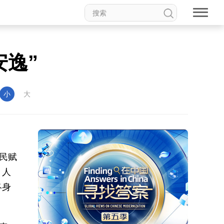
安逸”
小
大
民赋
、人
终身