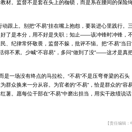
示教材。监督不是套在头上的枷锁，而是系在腰间的保险
、行动跟上。别把“不易”挂在嘴上抱怨，要装进心里践行。
用好了是本分，用不好是失职；知止——该冲锋时冲锋，
民、纪律常怀敬畏，监督不躲，批评不恼。把“不易”当日
活得不累。少喊“不容易”，多问“做到了没”——这才是真
而是一场没有终点的马拉松。“不易”不是压弯脊梁的石头
群众换来一分从容。为官者的“不易”，恰是群众的“容易
红薯。愿每位干部在“不易”中磨出担当，用实干政绩说话
【责任编辑：