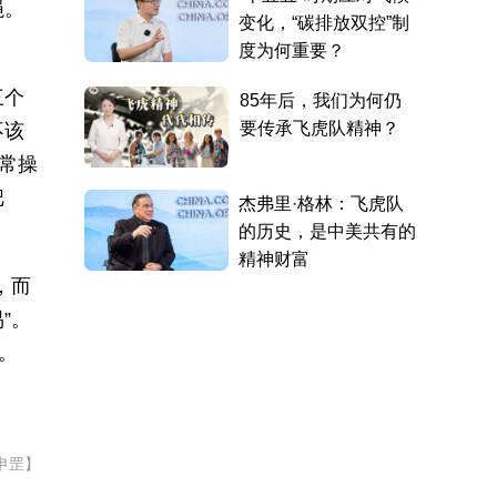
绳。
三个
不该
常操
把
，而
”。
。
申罡】