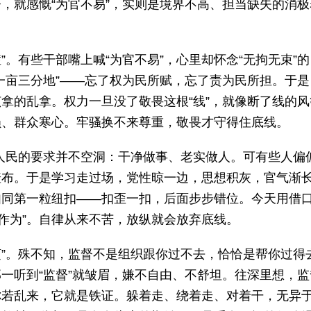
，就感慨“为官不易”，实则是境界不高、担当缺失的消极
”。有些干部嘴上喊“为官不易”，心里却怀念“无拘无束”的
一亩三分地”——忘了权为民所赋，忘了责为民所担。于是
拿的乱拿。权力一旦没了敬畏这根“线”，就像断了线的风
损、群众寒心。牢骚换不来尊重，敬畏才守得住底线。
和人民的要求并不空洞：干净做事、老实做人。可有些人偏
的遮羞布。于是学习走过场，党性晾一边，思想积灰，官气渐
如同第一粒纽扣——扣歪一扣，后面步步错位。今天用借
“乱作为”。自律从来不苦，放纵就会放弃底线。
烦”。殊不知，监督不是组织跟你过不去，恰恰是帮你过得
一听到“监督”就皱眉，嫌不自由、不舒坦。往深里想，监
你若乱来，它就是铁证。躲着走、绕着走、对着干，无异