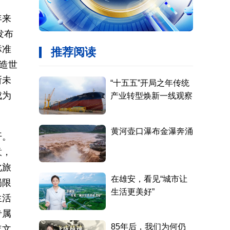
年来
发布
标准
造世
所未
成为
开。
意，
化旅
局限
生活
专属
年文