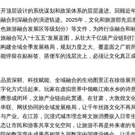
不开顶层设计的系统谋划和政策体系的层层递进。回顾近
融合到深融合的演进轨迹。2025年，文化和旅游部先后
红色旅游融合发展区等级划分》等文件，为跨行业融合和
旅融合写入“十五五”发展蓝图，从壮大千亿级产业链到打
到构建全域全季发展格局，规划力度之大、覆盖面之广前
不能停留在贴标签、搭便车的浅层次上，必须让文化真正
，品质深耕、科技赋能、全域融合的生动图景正在徐徐展
数字化方式活起来。玩家在虚拟世界中领略江南水乡的诗
消费形成闭环，文旅产业链由此贯通。在甘肃，大敦煌文
状串联、网状协同的全域发展格局，让千年丝路文化不再
村与产业。在江苏，沉浸式城市理念将文旅消费嵌入日常
业态让市民和游客共享文化空间，让旅游不再是外来者的
物院的数字孪生成果亮相第九届数字中国建设峰会，让千