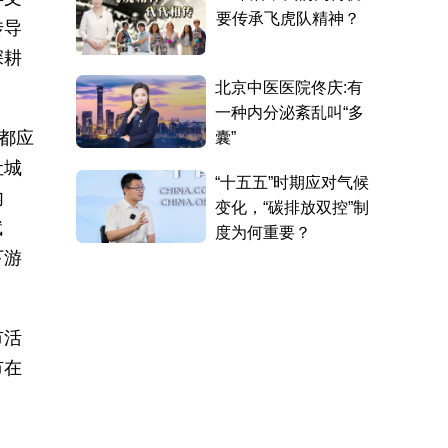
传导
深耕
都应
让城
内
赋
下游
市活
市在
。