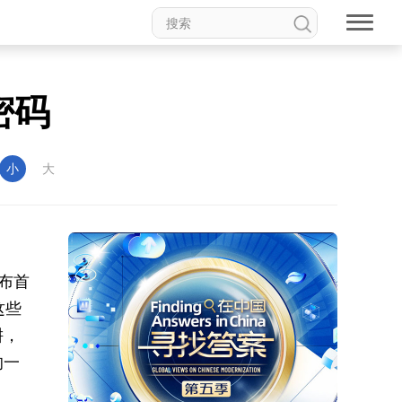
密码
小
大
布首
这些
耕，
的一