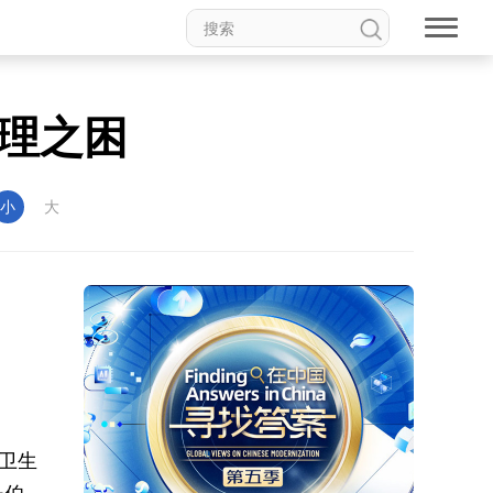
理之困
小
大
卫生