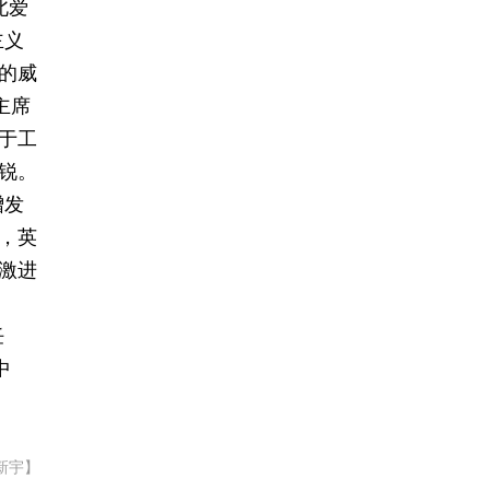
北爱
主义
的威
主席
于工
锐。
增发
，英
激进
任
中
）
新宇】