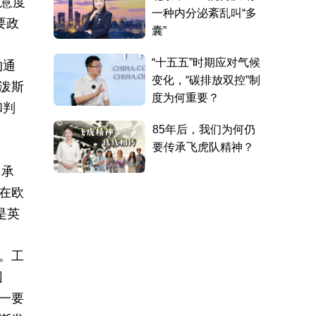
满意度
要政
沟通
泼斯
和判
，承
在欧
是英
。工
困
一要