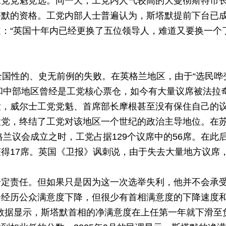
工党党魁竞选。同一天，工党内人气较高的大曼彻斯特市
塔默的资格。工党内部人士普遍认为，斯塔默提前下台已
：“英国十年内已经更换了五位领导人，难道又要换一个
全国性的、史无前例的失败。在英格兰地区，由于“选民哗
部和中部地区曾经是工党核心票仓，如今有大量议席被法拉
没，威尔士工党党魁、首席部长摩根甚至没有保住自己的
大党，终结了工党对该地区一个世纪的政治主导地位。在
格兰议会成立之时，工党占据129个议席中的56席。在此
得17席。英国《卫报》讽刺说，由于失去大量地方议席，
一定责任。但如果只是因为这一次选举失利，他并不会承
会经历公众满意度下降，但很少有首相满意度的下降速度
调数据显示，斯塔默首相的净满意度在上任第一年就下滑至负