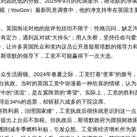
达到如此低的分数。2025年9月的民调显示，斯塔默的净
舆观（YouGov）最新民意调查中，他的净支持率在英国主
关。英国舆论对他的批评包括但不限于：性格沉闷，缺乏
有定力，遇到反对就“大掉头”；用人失察，坚持任命与爱
种，让许多英国民众和党内议员公开质疑斯塔默的领导力
在斯塔默的领导下，工党不可能赢得下一次大选。
生活困顿。2024年春夏之际，工党打着“变革”的旗号
上台执政。当时的英国工党中弥漫着一种欣喜的情绪，认为
的“清流”，是左翼阵营的“希望”。实际上，工党的胜利
得近34%的选票，却斩获六成多的下院议席。
得胜利易，治理国家难”，工党执政后很快就意识到这一点
括提出上台后不加税。但执政后，斯塔默政府为摆脱财政
试图削减冬季燃料补贴，引发众怒。工党将经济增长作为第