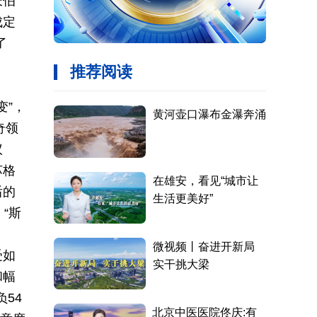
长伯
成定
了
变”，
奇领
议
苏格
后的
“斯
受如
和幅
54