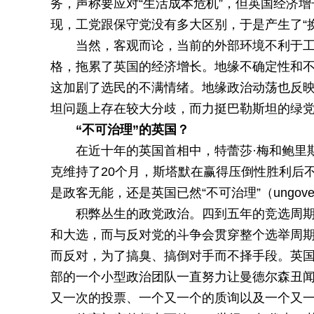
务，声称要应对“生活成本危机”，但英国经济
现，工党跟保守党没有多大区别，于是产生了“
当然，客观而论，当前的外部环境不利于
格，拖累了英国的经济增长。地缘不确定性和
这加剧了选民的不满情绪。地缘政治动荡也反
坦问题上存在较大分歧，而力挺巴勒斯坦的绿
“不可治理”的英国？
在近十年的英国首相中，特蕾莎·梅和鲍里斯
克维持了20个月，斯塔默在赢得压倒性胜利后
是政客无能，还是英国已然“不可治理”（ungover
积弊丛生的政党政治。四到五年的竞选周
和大选，而与反对党的斗争会贯穿整个选举周期
而反对，为了搞臭、搞倒对手而不择手段。英国
部的一个小型政治团队一直努力让曼德尔森丑闻
又一次的投票、一个又一个的质询以及一个又一