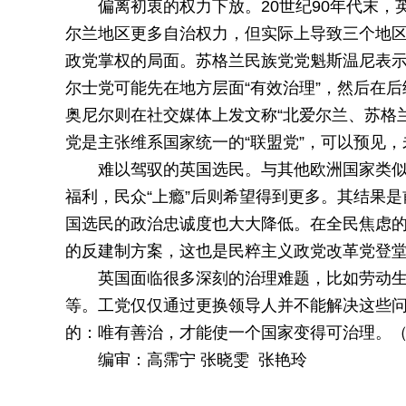
偏离初衷的权力下放。20世纪90年代末
尔兰地区更多自治权力，但实际上导致三个地
政党掌权的局面。苏格兰民族党党魁斯温尼表示
尔士党可能先在地方层面“有效治理”，然后在后
奥尼尔则在社交媒体上发文称“北爱尔兰、苏格
党是主张维系国家统一的“联盟党”，可以预见
难以驾驭的英国选民。与其他欧洲国家类
福利，民众“上瘾”后则希望得到更多。其结果
国选民的政治忠诚度也大大降低。在全民焦虑的
的反建制方案，这也是民粹主义政党改革党登
英国面临很多深刻的治理难题，比如劳动
等。工党仅仅通过更换领导人并不能解决这些问
的：唯有善治，才能使一个国家变得可治理。
编审：高霈宁 张晓雯 张艳玲