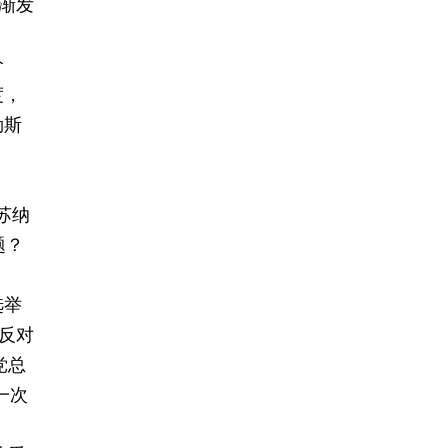
渐发
价
度，
勒斯
苏纳
题？
选举
反对
党总
一次