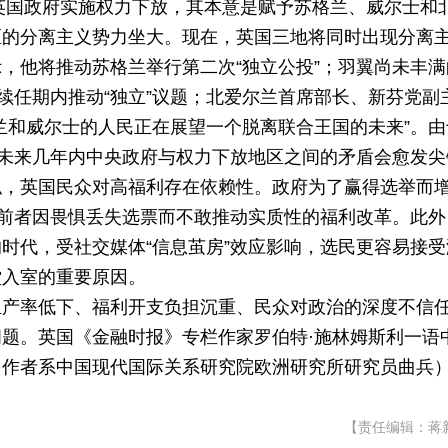
，英国政府实施权力下放，其本意是赋予苏格兰、威尔士和
区的分离主义势力坐大。现在，英国三地将同时出现分离
，他将推动苏格兰举行第二次“独立公投”；羽翼尚未丰满
续任期内推动“独立”议题；北爱尔兰首席部长、新芬党副
兰和威尔士的人民正在展望一个脱离联合王国的未来”。由
，未来几年内中央政府与权力下放地区之间的矛盾会愈发尖
似，英国民众对高福利存在依赖性。政府为了赢得选举而
是前者因畏惧丢失选票而不敢推动实质性的福利改革。此外
时代，受社交媒体“信息茧房”效应影响，选民更容易接受
堂入室的重要原因。
生产率低下、福利开支负担沉重、民众对政治的深度不信
题。英国《金融时报》专栏作家罗伯特·施林姆斯利一语
（作者系中国现代国际关系研究院欧洲研究所研究员曲兵
【责任编辑：蒋