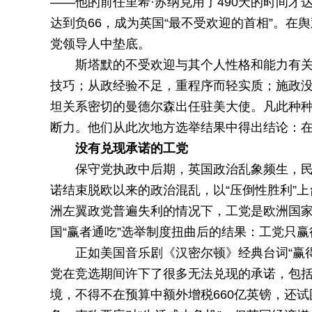
——他的前任里希·苏纳克用了490天的时间才
达到负66，成为英国“最不受欢迎的首相”。在
党领导人中垫底。
斯塔默的不受欢迎与其个人性格和能力有
技巧；从政经验不足，重程序而轻实质；施政没
坦关系密切的曼德尔森出任驻美大使。凡此种
断力。他们从此次地方选举结果中得出结论：
没有兑现承诺的工党
保守党执政中后期，英国政治乱象频生，民众
诺结束脱欧以来的政治混乱，以“压倒性胜利”
洲左翼政党普遍失利的情况下，工党是欧洲国家中
国“赢者通吃”选举制度扭曲后的结果：工党只赢
正如美国音乐剧《汉密尔顿》经典台词“赢
党在竞选期间许下了很多无法兑现的承诺，包
境，不得不在预算中额外增税660亿英镑，还