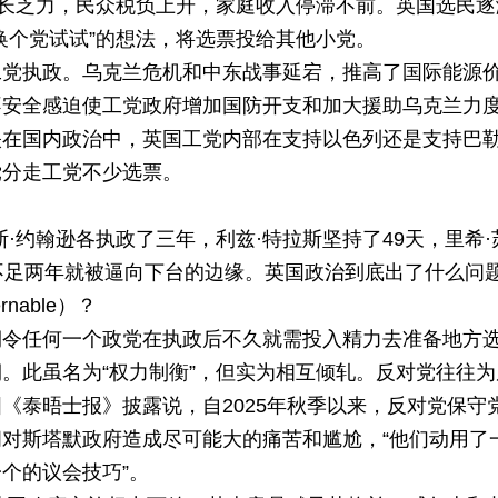
增长乏力，民众税负上升，家庭收入停滞不前。英国选民逐
换个党试试”的想法，将选票投给其他小党。
工党执政。乌克兰危机和中东战事延宕，推高了国际能源
不安全感迫使工党政府增加国防开支和加大援助乌克兰力
映在国内政治中，英国工党内部在支持以色列还是支持巴
党分走工党不少选票。
·约翰逊各执政了三年，利兹·特拉斯坚持了49天，里希·
不足两年就被逼向下台的边缘。英国政治到底出了什么问
nable）？
期令任何一个政党在执政后不久就需投入精力去准备地方
。此虽名为“权力制衡”，但实为相互倾轧。反对党往往为
《泰晤士报》披露说，自2025年秋季以来，反对党保守
对斯塔默政府造成尽可能大的痛苦和尴尬，“他们动用了
个的议会技巧”。