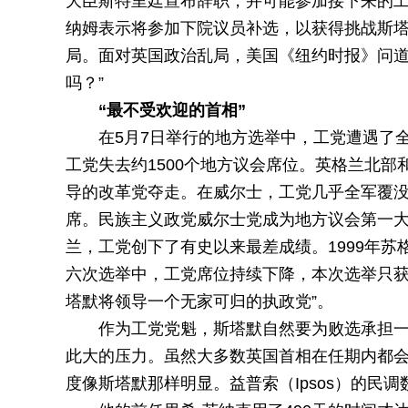
大臣斯特里廷宣布辞职，并可能参加接下来的
纳姆表示将参加下院议员补选，以获得挑战斯
局。面对英国政治乱局，美国《纽约时报》问道
吗？”
“最不受欢迎的首相”
在5月7日举行的地方选举中，工党遭遇了
工党失去约1500个地方议会席位。英格兰北
导的改革党夺走。在威尔士，工党几乎全军覆
席。民族主义政党威尔士党成为地方议会第一
兰，工党创下了有史以来最差成绩。1999年苏
六次选举中，工党席位持续下降，本次选举只获
塔默将领导一个无家可归的执政党”。
作为工党党魁，斯塔默自然要为败选承担
此大的压力。虽然大多数英国首相在任期内都
度像斯塔默那样明显。益普索（Ipsos）的民