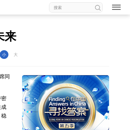
未来
小
大
席同
持密
性成
、稳