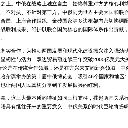
础之上。中俄在战略上独立自主，始终尊重对方的核心利
盟、不对抗、不针对第三方。中俄同为世界主要大国和联
联合国、上海合作组织、金砖国家等多边框架内密切协调
二战胜利成果、维护以联合国为核心的国际体系作出贡献
展。
域务实合作，为推动两国发展和现代化建设振兴注入强劲
显韧性与活力，双边贸易额连续三年突破2000亿美元大
%。无论是在传统合作领域，还是在方兴未艾的新兴领域，中
尔滨举办的第十届中俄博览会，吸引46个国家和地区15
，也让两国人民真切分享到了发展振兴的红利。
共赢，这三大最本质的特征如同三根支柱，撑起两国关系
会晤具有继往开来的重要意义，中俄关系的时代巨轮将扬