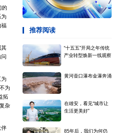
幻的
系为
的福
掘其
访问
互为
永不为
益拓
复杂
伙伴