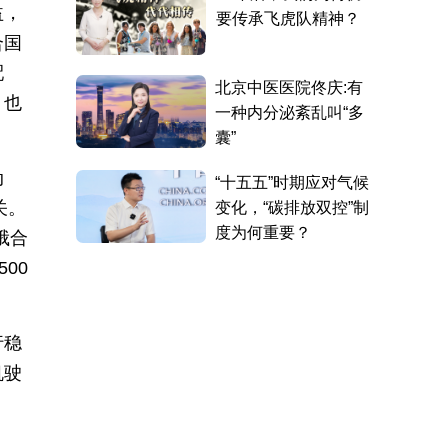
益，
合国
配
，也
动
关。
俄合
00
行稳
帆驶