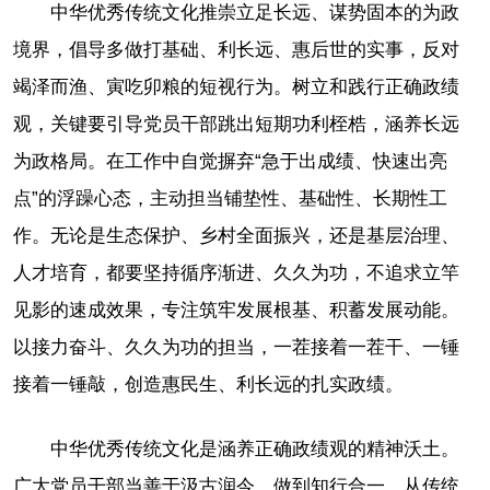
中华优秀传统文化推崇立足长远、谋势固本的为政
境界，倡导多做打基础、利长远、惠后世的实事，反对
竭泽而渔、寅吃卯粮的短视行为。树立和践行正确政绩
观，关键要引导党员干部跳出短期功利桎梏，涵养长远
为政格局。在工作中自觉摒弃“急于出成绩、快速出亮
点”的浮躁心态，主动担当铺垫性、基础性、长期性工
作。无论是生态保护、乡村全面振兴，还是基层治理、
人才培育，都要坚持循序渐进、久久为功，不追求立竿
见影的速成效果，专注筑牢发展根基、积蓄发展动能。
以接力奋斗、久久为功的担当，一茬接着一茬干、一锤
接着一锤敲，创造惠民生、利长远的扎实政绩。
中华优秀传统文化是涵养正确政绩观的精神沃土。
广大党员干部当善于汲古润今，做到知行合一，从传统