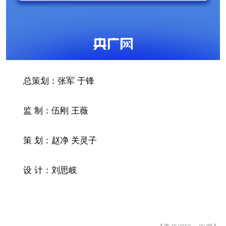
总策划：张军 于锋
监 制：伍刚 王薇
策 划：赵净 关灵子
设 计：刘思岐