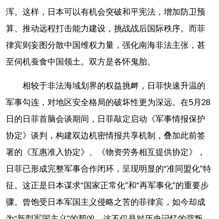
浑。这样，日本可以有机会突破和平宪法，增加防卫预
算、推动远程打击能力建设，挑战战后国际秩序。而菲
律宾则妄图分散中国维权力量，强化南海非法主张，甚
至伺机蚕食中国领土。双方是各怀鬼胎。
相较于非法海域划界的权益挑衅，日菲快速升温的
军事勾连，对地区安全格局的破坏性更为深远。在5月28
日的日菲首脑会谈期间，日菲敲定启动《军事情报保护
协定》谈判，构建双边机密情报共享机制，叠加此前签
署的《互惠准入协定》、《物资劳务相互提供协定》，
日菲已形成完整军事合作闭环，呈现明显的“准同盟化”特
征。这正是日本谋求“国家正常化”和“再军事化”的重要步
骤。曾饱受日本军国主义侵略之苦的菲律宾，如今却成
为“新型军国主义”的帮凶，这不仅是对历史记忆的背叛，