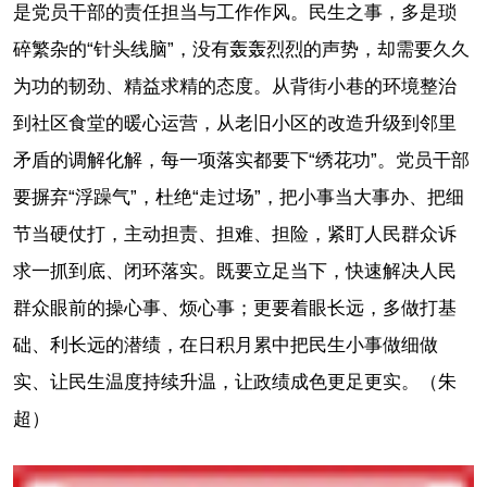
是党员干部的责任担当与工作作风。民生之事，多是琐
碎繁杂的“针头线脑”，没有轰轰烈烈的声势，却需要久久
为功的韧劲、精益求精的态度。从背街小巷的环境整治
到社区食堂的暖心运营，从老旧小区的改造升级到邻里
矛盾的调解化解，每一项落实都要下“绣花功”。党员干部
要摒弃“浮躁气”，杜绝“走过场”，把小事当大事办、把细
节当硬仗打，主动担责、担难、担险，紧盯人民群众诉
求一抓到底、闭环落实。既要立足当下，快速解决人民
群众眼前的操心事、烦心事；更要着眼长远，多做打基
础、利长远的潜绩，在日积月累中把民生小事做细做
实、让民生温度持续升温，让政绩成色更足更实。（朱
超）