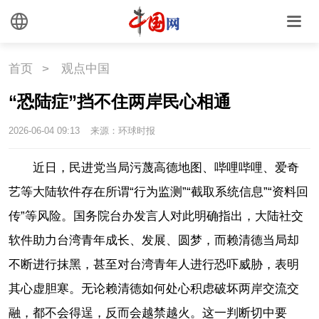
首页
>
观点中国
“恐陆症”挡不住两岸民心相通
2026-06-04 09:13
来源：环球时报
近日，民进党当局污蔑高德地图、哔哩哔哩、爱奇
艺等大陆软件存在所谓“行为监测”“截取系统信息”“资料回
传”等风险。国务院台办发言人对此明确指出，大陆社交
软件助力台湾青年成长、发展、圆梦，而赖清德当局却
不断进行抹黑，甚至对台湾青年人进行恐吓威胁，表明
其心虚胆寒。无论赖清德如何处心积虑破坏两岸交流交
融，都不会得逞，反而会越禁越火。这一判断切中要