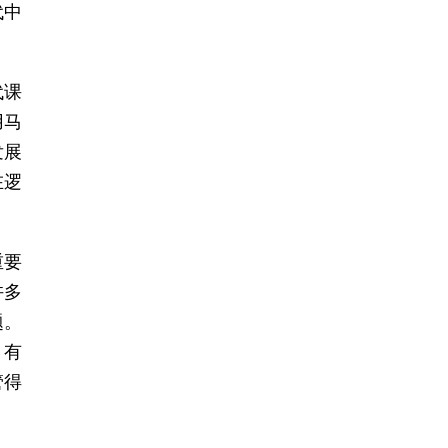
代中
代课
用马
发展
在逻
重要
许多
题。
、有
管得