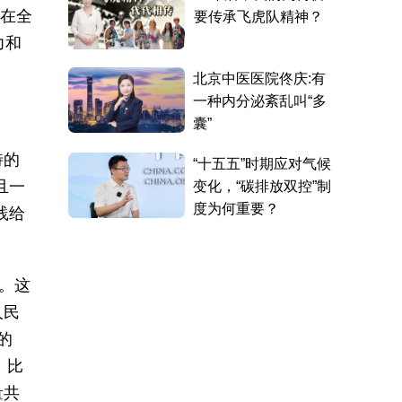
派在全
力和
特的
且一
践给
。这
人民
的
。比
量共