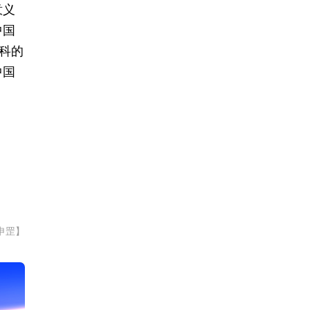
意义
中国
科的
中国
申罡】