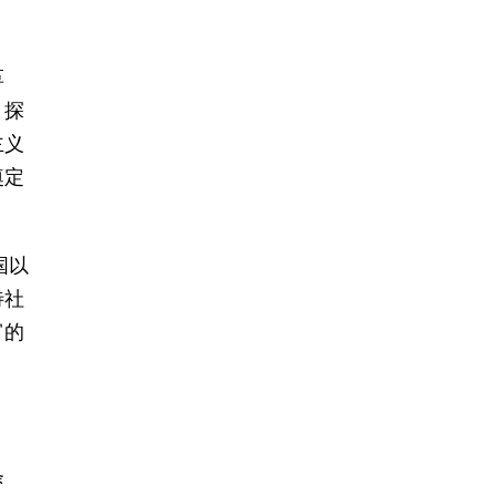
革
，探
主义
奠定
国以
待社
富的
。
条