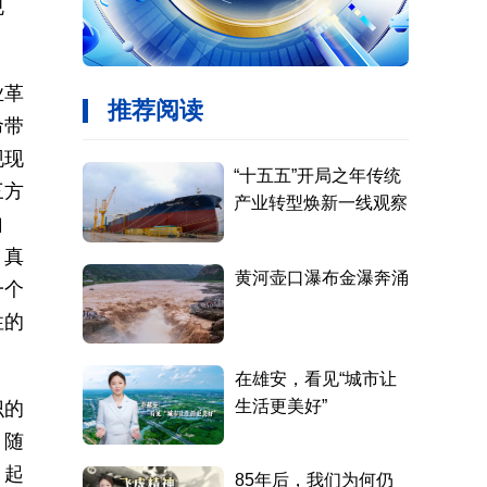
规
业革
命带
现现
三方
自
，真
一个
性的
识的
，随
，起