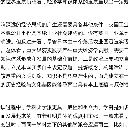
来的世界发展历程看，经济学知识体系的发展呈现出一定
影响深远的经济思想的产生还需要具备其他条件。英国工
基本概念几乎都是围绕工业社会建构的。没有英国工业革
与演进。但反过来看，尽管日本由一个落后农业国迅速实
力。总体看，重大经济实践要产生重大经济学贡献，需要
学知识体系形成和发展的基础和前提。二是政治上要独立
支配，立足本国实践自主设定议题、提炼概念、构建话语
比较厚重的文明沉淀。知识不是凭空产生的，而是建立在
久的历史经验与文化基因能够孕育出具有本土底蕴与原创
发展过程中，学科比学派更具一般性和生命力。学科是知
题而发展起来的，有着鲜明具体的观点和主张。一般来看
张会过时，而同一学科之下的其他学派会应运而生。比如