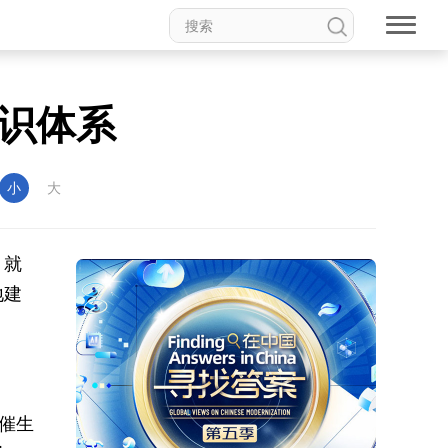
识体系
小
大
。就
地建
催生