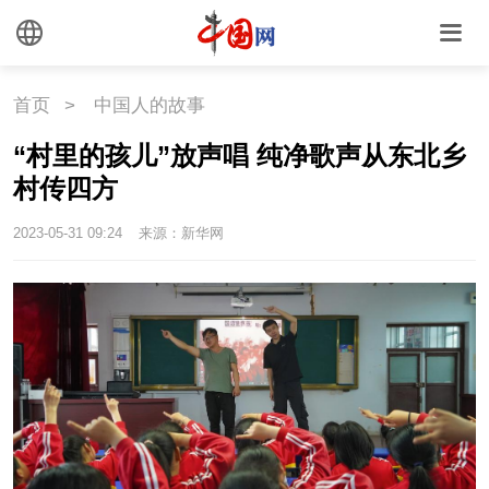
外媒观察
中国关键词
文化
首页
>
中国人的故事
文化
文创
艺术
“村里的孩儿”放声唱 纯净歌声从东北乡
村传四方
时尚
旅游
铁路
2023-05-31 09:24
来源：新华网
悦读
民藏
中医
中国瓷
国情
国情
助残
一带一路