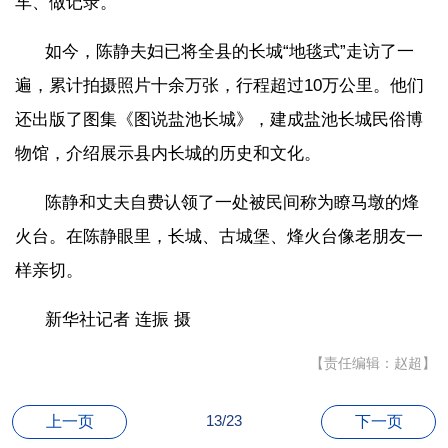
车、做记录。
如今，陈静夫妇已将全县的长城“地毯式”走访了一
遍，累计拍摄照片十余万张，行程超过10万公里。他们
还出版了图集《图说盐池长城》，建成盐池长城民俗博
物馆，介绍展示县内长城的历史和文化。
陈静和丈夫自费认领了一处被民间称为瞭马墩的烽
火台。在陈静眼里，长城、古城堡、烽火台像老朋友一
样亲切。
新华社记者 连振 摄
【责任编辑：赵超】
13/23
上一页
下一页